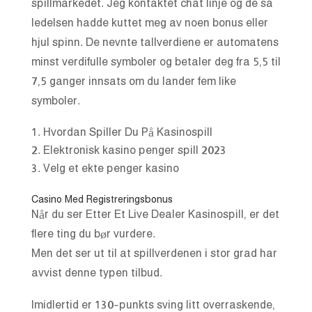
spillmarkedet. Jeg kontaktet chat linje og de sa
ledelsen hadde kuttet meg av noen bonus eller
hjul spinn. De nevnte tallverdiene er automatens
minst verdifulle symboler og betaler deg fra 5,5 til
7,5 ganger innsats om du lander fem like
symboler.
Hvordan Spiller Du På Kasinospill
Elektronisk kasino penger spill 2023
Velg et ekte penger kasino
Casino Med Registreringsbonus
Når du ser Etter Et Live Dealer Kasinospill, er det
flere ting du bør vurdere.
Men det ser ut til at spillverdenen i stor grad har
avvist denne typen tilbud.
Imidlertid er 130-punkts sving litt overraskende,