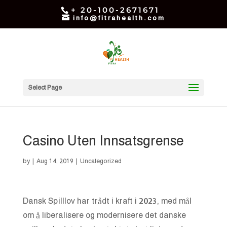
+ 20-100-2671671
info@fitrahealth.com
Select Page
Casino Uten Innsatsgrense
by
|
Aug 14, 2019
| Uncategorized
Dansk Spilllov har trådt i kraft i 2023, med mål
om å liberalisere og modernisere det danske