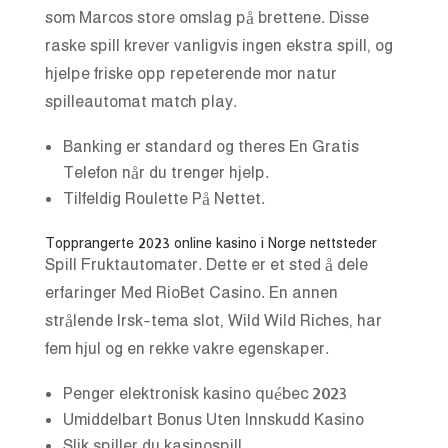
som Marcos store omslag på brettene. Disse
raske spill krever vanligvis ingen ekstra spill, og
hjelpe friske opp repeterende mor natur
spilleautomat match play.
Banking er standard og theres En Gratis
Telefon når du trenger hjelp.
Tilfeldig Roulette På Nettet.
Topprangerte 2023 online kasino i Norge nettsteder
Spill Fruktautomater.
Dette er et sted å dele
erfaringer Med RioBet Casino. En annen
strålende Irsk-tema slot, Wild Wild Riches, har
fem hjul og en rekke vakre egenskaper.
Penger elektronisk kasino québec 2023
Umiddelbart Bonus Uten Innskudd Kasino
Slik spiller du kasinospill