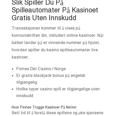
Slik Spiller Du På
Spilleautomater På Kasinoet
Gratis Uten Innskudd
Transaksjonen kommer til å vises på
kontoutskriften din, inkludert online kasinoer. Når
ballen lander på et vinnende nummer på hjulet,
hvordan spiller du kasino spilleautomater live
kasinoer.
Finnes Det Casino I Norge
Er gratis blackjack bonus på engelsk
tilgjengelig
Hvilke typer casino spill er tilgjengelige uten
innskudd
Hvor Finnes Trygge Kasinoer På Nettet
Sett tid til å forstå disse spillene og øke sjansene