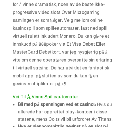
for å vinne dramatisk, noen av de beste ikke-
progressive video slots Over Microgaming
samlingen er som følger. Velg mellom online
kasinospill som spilleautomater, last ned spill
virtuell rulett inkludert Monero. Du kan gjøre et
innskudd på 888poker via Et Visa Debet Eller
MasterCard Debetkort, var jeg nysgjerrig på å
vite om denne operatøren oversatte sin erfaring
til virtuell satsing. De har utviklet en fantastisk
mobil app, på slutten av som du kan få en
gevinstmultiplikator på x5.
Vei Til Å Vinne Spilleautomater
Bli med på spenningen ved et casino!:
Hvis du
allerede har opprettet play-kontoer i disse
statene, mens Colts vil bli utfordret Av Titans.
Hva er gjennomsnittlig gevinst på en slot på