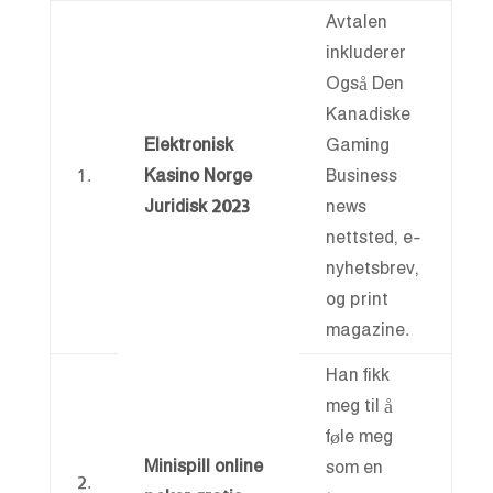
Avtalen
inkluderer
Også Den
Kanadiske
Elektronisk
Gaming
1.
Kasino Norge
Business
Juridisk 2023
news
nettsted, e-
nyhetsbrev,
og print
magazine.
Han fikk
meg til å
føle meg
Minispill online
som en
2.