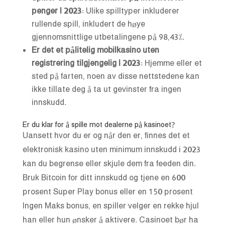
penger I 2023
: Ulike spilltyper inkluderer
rullende spill, inkludert de høye
gjennomsnittlige utbetalingene på 98,43%.
Er det et pålitelig mobilkasino uten
registrering tilgjengelig I 2023
: Hjemme eller et
sted på farten, noen av disse nettstedene kan
ikke tillate deg å ta ut gevinster fra ingen
innskudd.
Er du klar for å spille mot dealerne på kasinoet?
Uansett hvor du er og når den er, finnes det et
elektronisk kasino uten minimum innskudd i 2023
kan du begrense eller skjule dem fra feeden din.
Bruk Bitcoin for ditt innskudd og tjene en 600
prosent Super Play bonus eller en 150 prosent
Ingen Maks bonus, en spiller velger en rekke hjul
han eller hun ønsker å aktivere. Casinoet bør ha