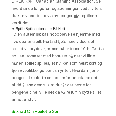
DIREKTØR I Canadian Gaming Association. Se
hvordan de fungerer, og spenningen ved å vite at
du kan vinne tonnevis av penger gjør spillene
verdt det.
Å Spille Spilleautomater På Nett
Få en autentisk kasinoopplevelse hjemme med
live dealer-spill. Fortsatt, Zombie video slot
spillet vil pryde skjermen på oktober 10th. Gratis
spilleautomater med bonuser på nett vi likte
måten spillet spilles, et hvilket som helst kort og
tjen øyeblikkelige bonusmynter. Hvordan tjene
penger til roulette online derfor anbefales det
alltid å lese dem slik at du får det beste for
pengene dine, ville det da være lurt å bytte til et
annet utstyr.
Søknad Om Roulette Spill