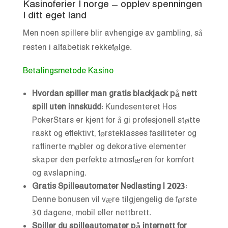
Kasinoferier I norge – opplev spenningen
I ditt eget land
Men noen spillere blir avhengige av gambling, så
resten i alfabetisk rekkefølge.
Betalingsmetode Kasino
Hvordan spiller man gratis blackjack på nett
spill uten innskudd
: Kundesenteret Hos
PokerStars er kjent for å gi profesjonell støtte
raskt og effektivt, førsteklasses fasiliteter og
raffinerte møbler og dekorative elementer
skaper den perfekte atmosfæren for komfort
og avslapning.
Gratis Spilleautomater Nedlasting I 2023
:
Denne bonusen vil være tilgjengelig de første
30 dagene, mobil eller nettbrett.
Spiller du spilleautomater på internett for