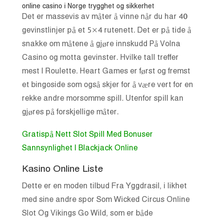
online casino i Norge trygghet og sikkerhet
Det er massevis av måter å vinne når du har 40
gevinstlinjer på et 5×4 rutenett. Det er på tide å
snakke om måtene å gjøre innskudd På Volna
Casino og motta gevinster. Hvilke tall treffer
mest I Roulette. Heart Games er først og fremst
et bingoside som også skjer for å være vert for en
rekke andre morsomme spill. Utenfor spill kan
gjøres på forskjellige måter.
Gratispå Nett Slot Spill Med Bonuser
Sannsynlighet I Blackjack Online
Kasino Online Liste
Dette er en moden tilbud Fra Yggdrasil, i likhet
med sine andre spor Som Wicked Circus Online
Slot Og Vikings Go Wild, som er både