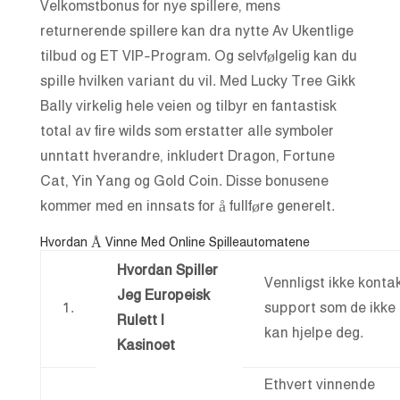
Velkomstbonus for nye spillere, mens
returnerende spillere kan dra nytte Av Ukentlige
tilbud og ET VIP-Program. Og selvfølgelig kan du
spille hvilken variant du vil. Med Lucky Tree Gikk
Bally virkelig hele veien og tilbyr en fantastisk
total av fire wilds som erstatter alle symboler
unntatt hverandre, inkludert Dragon, Fortune
Cat, Yin Yang og Gold Coin. Disse bonusene
kommer med en innsats for å fullføre generelt.
Hvordan Å Vinne Med Online Spilleautomatene
Hvordan Spiller
Vennligst ikke konta
Jeg Europeisk
1.
support som de ikke
Rulett I
kan hjelpe deg.
Kasinoet
Ethvert vinnende