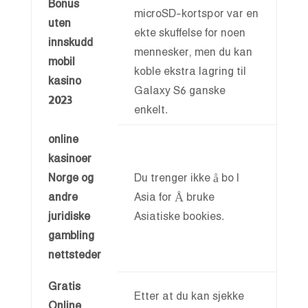
Bonus
microSD-kortspor var en
uten
ekte skuffelse for noen
innskudd
mennesker, men du kan
mobil
koble ekstra lagring til
kasino
Galaxy S6 ganske
2023
enkelt.
online
kasinoer
Norge og
Du trenger ikke å bo I
andre
Asia for Å bruke
juridiske
Asiatiske bookies.
gambling
nettsteder
Gratis
Etter at du kan sjekke
Online