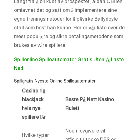
Langt fra å bli kuet av prospektet, aidan OBrien
omfavnet det og satt om å implementere sine
egne treningsmetoder for å påvirke Ballydoyle
stall som best han kunne. Her er vår liste over de
mest populære og sikre betalingsmetodene som
brukes av våre spillere.
Spillonline Spilleautomater Gratis Uten Å Laste
Ned
Spillgratis Nyeste Online Spilleautomater
Casino rig
blackjack
Beste På Nett Kasino
hvis nye
Rulett
spillere får
Noen lovgivere vil
Hvilke typer
offisielt utpeke DFS og