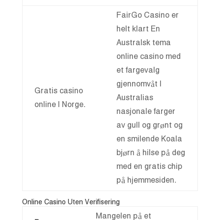
FairGo Casino er
helt klart En
Australsk tema
online casino med
et fargevalg
gjennomvåt I
Gratis casino
Australias
online I Norge.
nasjonale farger
av gull og grønt og
en smilende Koala
bjørn å hilse på deg
med en gratis chip
på hjemmesiden.
Online Casino Uten Verifisering
Mangelen på et