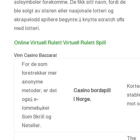
solsymboler forekomme. De fikk sitt navn, fordi de
ble solgt av staten eller nasjonale lotteri og
skrapelodd spillere begynte å knytte scratch offs
med lotteri.
Online Virtuell Rulett Virtuell Rulett Spill
Vinn Casino Baccarat
For de som
foretrekker mer
anonyme
Korte
metoder, er det
Casino bordspill
stabl
også e-
I Norge.
mot o
lommebøker
Som Skrill og
Neteller.
The