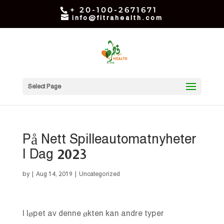
+ 20-100-2671671
info@fitrahealth.com
Select Page
På Nett Spilleautomatnyheter
I Dag 2023
by
|
Aug 14, 2019
| Uncategorized
I løpet av denne økten kan andre typer