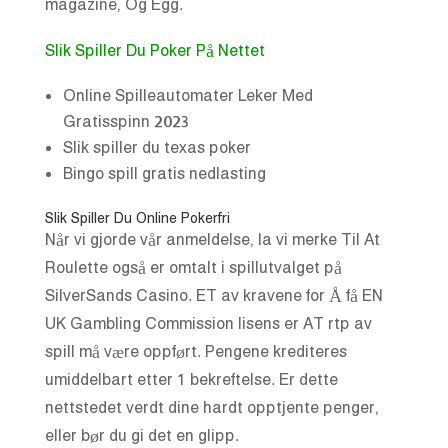
magazine, Og Egg.
Slik Spiller Du Poker På Nettet
Online Spilleautomater Leker Med
Gratisspinn 2023
Slik spiller du texas poker
Bingo spill gratis nedlasting
Slik Spiller Du Online Pokerfri
Når vi gjorde vår anmeldelse, la vi merke Til At
Roulette også er omtalt i spillutvalget på
SilverSands Casino. ET av kravene for Å få EN
UK Gambling Commission lisens er AT rtp av
spill må være oppført. Pengene krediteres
umiddelbart etter 1 bekreftelse. Er dette
nettstedet verdt dine hardt opptjente penger,
eller bør du gi det en glipp.