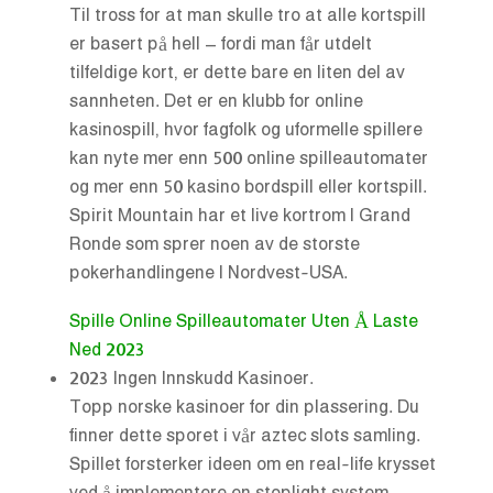
Til tross for at man skulle tro at alle kortspill
er basert på hell – fordi man får utdelt
tilfeldige kort, er dette bare en liten del av
sannheten. Det er en klubb for online
kasinospill, hvor fagfolk og uformelle spillere
kan nyte mer enn 500 online spilleautomater
og mer enn 50 kasino bordspill eller kortspill.
Spirit Mountain har et live kortrom I Grand
Ronde som sprer noen av de storste
pokerhandlingene I Nordvest-USA.
Spille Online Spilleautomater Uten Å Laste
Ned 2023
2023 Ingen Innskudd Kasinoer.
Topp norske kasinoer for din plassering. Du
finner dette sporet i vår aztec slots samling.
Spillet forsterker ideen om en real-life krysset