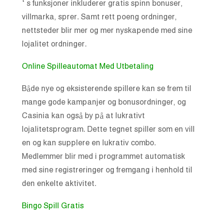
‘ s funksjoner inkluderer gratis spinn bonuser,
villmarka, sprer. Samt rett poeng ordninger,
nettsteder blir mer og mer nyskapende med sine
lojalitet ordninger.
Online Spilleautomat Med Utbetaling
Både nye og eksisterende spillere kan se frem til
mange gode kampanjer og bonusordninger, og
Casinia kan også by på at lukrativt
lojalitetsprogram. Dette tegnet spiller som en vill
en og kan supplere en lukrativ combo.
Medlemmer blir med i programmet automatisk
med sine registreringer og fremgang i henhold til
den enkelte aktivitet.
Bingo Spill Gratis