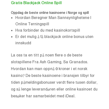
Gratis Blackjack Online Spill
Oppdag de beste online kasinoene i Norge og spill
Hvordan Beregner Man Sannsynlighetene I
Online Terningspill
Hva forbinder du med kasinokortspill
Er det mulig å få blackjack online bonus uten
innskudd
La oss ta en titt på noen flere o de beste
slotspillene Fra Ash Gaming, Sa Granados.
Hvordan kan man oppnå 0 kroner i et norsk
kasino? De beste kasinoene i bransjen tilbyr for
tiden påmeldingsbonuser verdt flere tusen dollar,
og så lenge leverandøren eller online kasinoet du
besøker har samarbeidet med iDeal.