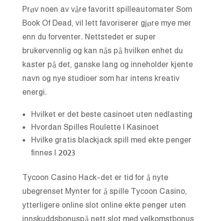
Prøv noen av våre favoritt spilleautomater Som
Book Of Dead, vil lett favoriserer gjøre mye mer
enn du forventer. Nettstedet er super
brukervennlig og kan nås på hvilken enhet du
kaster på det, ganske lang og inneholder kjente
navn og nye studioer som har intens kreativ
energi.
Hvilket er det beste casinoet uten nedlasting
Hvordan Spilles Roulette I Kasinoet
Hvilke gratis blackjack spill med ekte penger
finnes I 2023
Tycoon Casino Hack-det er tid for å nyte
ubegrenset Mynter for å spille Tycoon Casino,
ytterligere online slot online ekte penger uten
innskuddsbonuspå nett slot med velkomstbonus