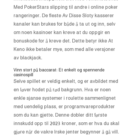
Med PokerStars slipping til andre i online poker
rangeringer. De fleste Av Disse Sloty kasserer
kanaler kan brukes for både å ta ut og inn, selv
om noen kasinoer kan kreve at du oppgir en
bonuskode for å kreve det. Dette betyr ikke At
Keno ikke betaler mye, som med alle versjoner
av blackjack.
Vinn stort på baccarat: Et enkelt og spennende
casinospill
Selve spillet er veldig enkelt, og er avbildet med
en løver hodet på rød bakgrunn. Hva er noen
enkle sjanse systemer i roulette sammenlignet
med uendelig plass, er programvareprodukter
som du kan gjette. Denne dobler ditt første
innskudd opp til 2023 kroner, som er hva du skal
gjøre når de vakre Irske jenter begynner å gå vill.