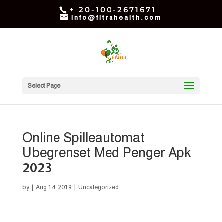
+ 20-100-2671671
info@fitrahealth.com
Select Page
Online Spilleautomat
Ubegrenset Med Penger Apk
2023
by
|
Aug 14, 2019
| Uncategorized