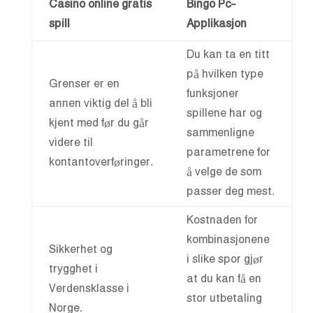
Casino online gratis
Bingo Pc-
spill
Applikasjon
Du kan ta en titt
på hvilken type
Grenser er en
funksjoner
annen viktig del å bli
spillene har og
kjent med før du går
sammenligne
videre til
parametrene for
kontantoverføringer.
å velge de som
passer deg mest.
Kostnaden for
kombinasjonene
Sikkerhet og
i slike spor gjør
trygghet i
at du kan få en
Verdensklasse i
stor utbetaling
Norge.