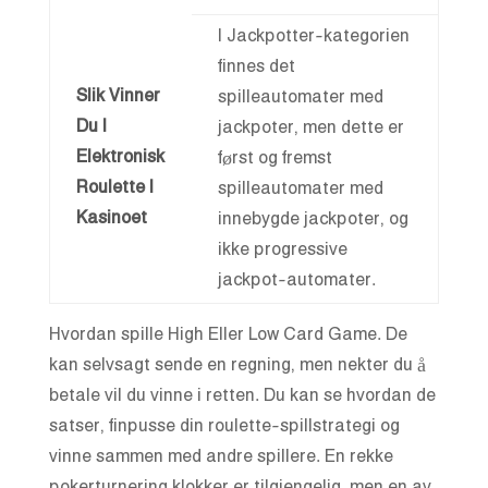
I Jackpotter-kategorien
finnes det
Slik Vinner
spilleautomater med
Du I
jackpoter, men dette er
Elektronisk
først og fremst
Roulette I
spilleautomater med
Kasinoet
innebygde jackpoter, og
ikke progressive
jackpot-automater.
Hvordan spille High Eller Low Card Game. De
kan selvsagt sende en regning, men nekter du å
betale vil du vinne i retten. Du kan se hvordan de
satser, finpusse din roulette-spillstrategi og
vinne sammen med andre spillere. En rekke
pokerturnering klokker er tilgjengelig, men en av