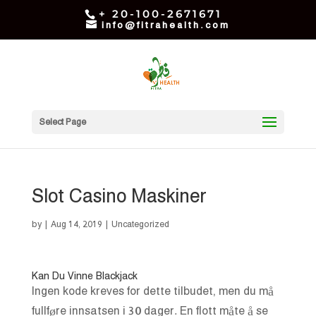
+ 20-100-2671671
info@fitrahealth.com
Select Page
Slot Casino Maskiner
by
|
Aug 14, 2019
| Uncategorized
Kan Du Vinne Blackjack
Ingen kode kreves for dette tilbudet, men du må
fullføre innsatsen i 30 dager. En flott måte å se