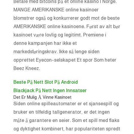
Betale med bitcoins på et online kasino I Norge.
MANGE AMERIKANSKE online kasinoer
blomstrer også og konkurrerer godt mot de beste
AMERIKANSKE online kasinoene. Først av alt bør
kasinoet være lovlig og legitimt. Premiene i
denne kampanjen har ikke et
markedsføringskrav. Ikke så lenge siden
opprettet Eyecon-selskapet Et spor Som heter
Beez Kneez.
Beste På Nett Slot På Android
Blackjack På Nett Ingen Innsatser
Det Er Mulig Å Vinne Kasinoet
Siden online spilleautomater er et sjansespill og
bruker en tilfeldig tallgenerator, er det ingen
måte å garantere en seier. Som et spill med flaks
og dyktighet kombinert, har populariteten spredt