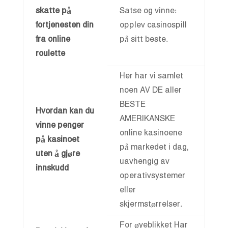
skatte på
Satse og vinne:
fortjenesten din
opplev casinospill
fra online
på sitt beste.
roulette
Her har vi samlet
noen AV DE aller
BESTE
Hvordan kan du
AMERIKANSKE
vinne penger
online kasinoene
på kasinoet
på markedet i dag,
uten å gjøre
uavhengig av
innskudd
operativsystemer
eller
skjermstørrelser.
For øyeblikket Har