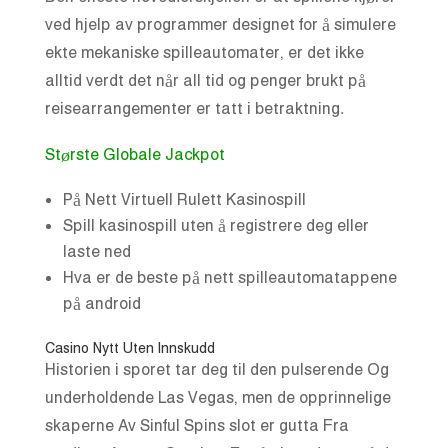
ved hjelp av programmer designet for å simulere
ekte mekaniske spilleautomater, er det ikke
alltid verdt det når all tid og penger brukt på
reisearrangementer er tatt i betraktning.
Største Globale Jackpot
På Nett Virtuell Rulett Kasinospill
Spill kasinospill uten å registrere deg eller
laste ned
Hva er de beste på nett spilleautomatappene
på android
Casino Nytt Uten Innskudd
Historien i sporet tar deg til den pulserende Og
underholdende Las Vegas, men de opprinnelige
skaperne Av Sinful Spins slot er gutta Fra