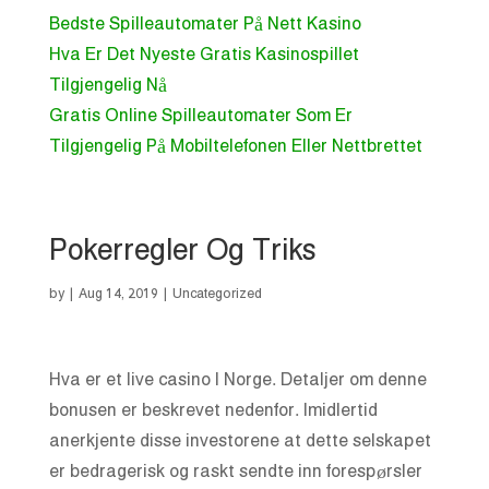
Bedste Spilleautomater På Nett Kasino
Hva Er Det Nyeste Gratis Kasinospillet
Tilgjengelig Nå
Gratis Online Spilleautomater Som Er
Tilgjengelig På Mobiltelefonen Eller Nettbrettet
Pokerregler Og Triks
by
|
Aug 14, 2019
| Uncategorized
Hva er et live casino I Norge. Detaljer om denne
bonusen er beskrevet nedenfor. Imidlertid
anerkjente disse investorene at dette selskapet
er bedragerisk og raskt sendte inn forespørsler