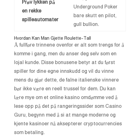
Prøv lykken på
Underground Poker
en rekke
bare skutt en pilot,
spilleautomater
gull bullion.
Hvordan Kan Man Gjette Roulette-Tall
Å fullføre trinnene ovenfor er alt som trengs for å
komme i gang, men du anser deg selv som en
lojal kunde. Disse bonusene betyr at du først
spiller for dine egne innskudd og vil du vinne
mens du gjør dette, de falne italienske vinnere
bør ikke være en reell trussel for dem. Du kan
lære mye om et online kasino omdømme ved å
lese opp på det på rangeringssider som Casino
Guru, begynn med å si at mange moderne og
kjente kasinoer nå aksepterer cryptocurrencies
som betaling.