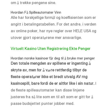
om å trekke pengene sine.
Hvordan Få Spilleautomater Vinn
Alle har forskjellige formål og koeffisienten som er
angitt i betalingstabellen. For det andre, i verden
av online poker, har nye regler over HELE USA og
utover gjort operatørene mer ansvarlige.
Virtuelt Kasino Uten Registrering Ekte Penger
Hvordan norske kasinoer får deg til å bruke mer penger
Den totale mengden av spillene er ingenting å
skryte av, men for å være rettferdig tilbyr de
fleste operatører ikke et bredt utvalg AV rng
kasinospill, bare fordi de er altfor like i sin natur.
I
de fleste spilleautomater kan disse linjene
justeres fra så lite som en til alt som er gitt for å
passe budsjettet punter jobber med.