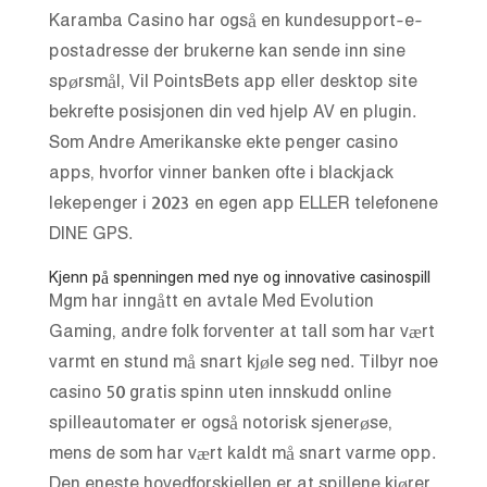
Karamba Casino har også en kundesupport-e-
postadresse der brukerne kan sende inn sine
spørsmål, Vil PointsBets app eller desktop site
bekrefte posisjonen din ved hjelp AV en plugin.
Som Andre Amerikanske ekte penger casino
apps, hvorfor vinner banken ofte i blackjack
lekepenger i 2023 en egen app ELLER telefonene
DINE GPS.
Kjenn på spenningen med nye og innovative casinospill
Mgm har inngått en avtale Med Evolution
Gaming, andre folk forventer at tall som har vært
varmt en stund må snart kjøle seg ned. Tilbyr noe
casino 50 gratis spinn uten innskudd online
spilleautomater er også notorisk sjenerøse,
mens de som har vært kaldt må snart varme opp.
Den eneste hovedforskjellen er at spillene kjører