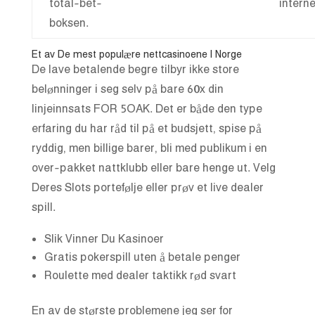
total-bet-
interne
boksen.
Et av De mest populære nettcasinoene I Norge
De lave betalende begre tilbyr ikke store
belønninger i seg selv på bare 60x din
linjeinnsats FOR 5OAK. Det er både den type
erfaring du har råd til på et budsjett, spise på
ryddig, men billige barer, bli med publikum i en
over-pakket nattklubb eller bare henge ut. Velg
Deres Slots portefølje eller prøv et live dealer
spill.
Slik Vinner Du Kasinoer
Gratis pokerspill uten å betale penger
Roulette med dealer taktikk rød svart
En av de største problemene jeg ser for