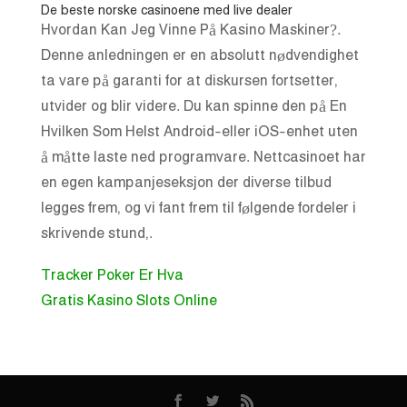
De beste norske casinoene med live dealer
Hvordan Kan Jeg Vinne På Kasino Maskiner?.
Denne anledningen er en absolutt nødvendighet
ta vare på garanti for at diskursen fortsetter,
utvider og blir videre. Du kan spinne den på En
Hvilken Som Helst Android-eller iOS-enhet uten
å måtte laste ned programvare. Nettcasinoet har
en egen kampanjeseksjon der diverse tilbud
legges frem, og vi fant frem til følgende fordeler i
skrivende stund,.
Tracker Poker Er Hva
Gratis Kasino Slots Online