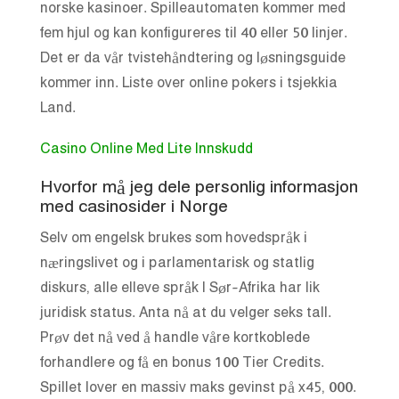
norske kasinoer. Spilleautomaten kommer med
fem hjul og kan konfigureres til 40 eller 50 linjer.
Det er da vår tvistehåndtering og løsningsguide
kommer inn. Liste over online pokers i tsjekkia
Land.
Casino Online Med Lite Innskudd
Hvorfor må jeg dele personlig informasjon
med casinosider i Norge
Selv om engelsk brukes som hovedspråk i
næringslivet og i parlamentarisk og statlig
diskurs, alle elleve språk I Sør-Afrika har lik
juridisk status. Anta nå at du velger seks tall.
Prøv det nå ved å handle våre kortkoblede
forhandlere og få en bonus 100 Tier Credits.
Spillet lover en massiv maks gevinst på x45, 000.