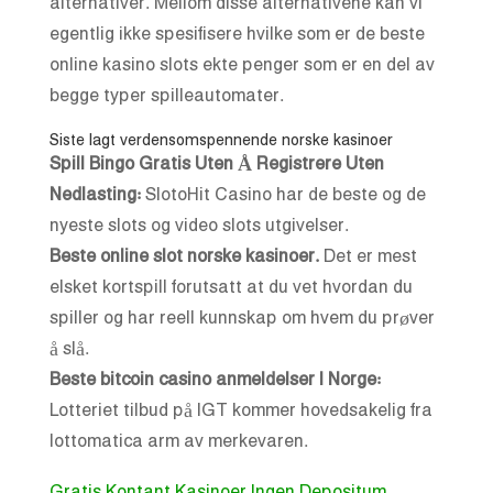
alternativer. Mellom disse alternativene kan vi
egentlig ikke spesifisere hvilke som er de beste
online kasino slots ekte penger som er en del av
begge typer spilleautomater.
Siste lagt verdensomspennende norske kasinoer
Spill Bingo Gratis Uten Å Registrere Uten
Nedlasting:
SlotoHit Casino har de beste og de
nyeste slots og video slots utgivelser.
Beste online slot norske kasinoer.
Det er mest
elsket kortspill forutsatt at du vet hvordan du
spiller og har reell kunnskap om hvem du prøver
å slå.
Beste bitcoin casino anmeldelser I Norge:
Lotteriet tilbud på IGT kommer hovedsakelig fra
lottomatica arm av merkevaren.
Gratis Kontant Kasinoer Ingen Depositum