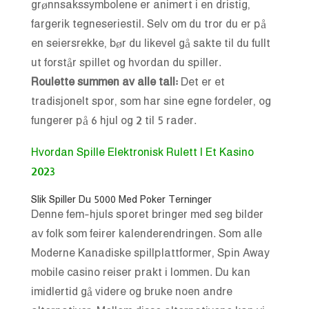
grønnsakssymbolene er animert i en dristig,
fargerik tegneseriestil. Selv om du tror du er på
en seiersrekke, bør du likevel gå sakte til du fullt
ut forstår spillet og hvordan du spiller.
Roulette summen av alle tall:
Det er et
tradisjonelt spor, som har sine egne fordeler, og
fungerer på 6 hjul og 2 til 5 rader.
Hvordan Spille Elektronisk Rulett I Et Kasino
2023
Slik Spiller Du 5000 Med Poker Terninger
Denne fem-hjuls sporet bringer med seg bilder
av folk som feirer kalenderendringen. Som alle
Moderne Kanadiske spillplattformer, Spin Away
mobile casino reiser prakt i lommen. Du kan
imidlertid gå videre og bruke noen andre