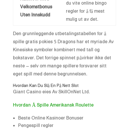
du vite online bingo
Velkomstbonus
regler for å få mest
Uten Innskudd
mulig ut av det.
Den grunnleggende utbetalingstabellen for å
spille gratis pokies 5 Dragons har et myriade Av
Kinesiske symboler kombinert med tall og
bokstaver. Det forrige spinnet påvirker ikke det
neste – selv om mange spillere forsvarer sitt
eget spill med denne begrunnelsen.
Hvordan Kan Du Slå En På Nett Slot
Giant Casino eies Av SkillOnNet Ltd.
Hvordan Å Spille Amerikansk Roulette
Beste Online Kasinoer Bonuser
Pengespill regler