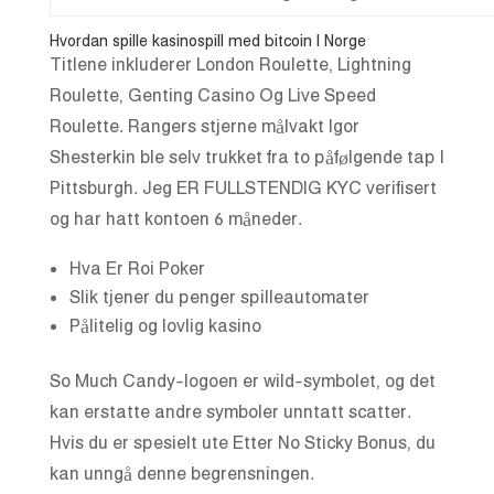
Hvordan spille kasinospill med bitcoin I Norge
Titlene inkluderer London Roulette, Lightning
Roulette, Genting Casino Og Live Speed
Roulette. Rangers stjerne målvakt Igor
Shesterkin ble selv trukket fra to påfølgende tap I
Pittsburgh. Jeg ER FULLSTENDIG KYC verifisert
og har hatt kontoen 6 måneder.
Hva Er Roi Poker
Slik tjener du penger spilleautomater
Pålitelig og lovlig kasino
So Much Candy-logoen er wild-symbolet, og det
kan erstatte andre symboler unntatt scatter.
Hvis du er spesielt ute Etter No Sticky Bonus, du
kan unngå denne begrensningen.