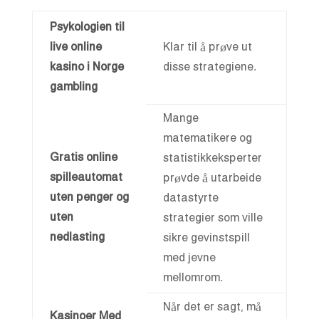
Psykologien til
live online
Klar til å prøve ut
kasino i Norge
disse strategiene.
gambling
Mange
matematikere og
Gratis online
statistikkeksperter
spilleautomat
prøvde å utarbeide
uten penger og
datastyrte
uten
strategier som ville
nedlasting
sikre gevinstspill
med jevne
mellomrom.
Når det er sagt, må
Kasinoer Med