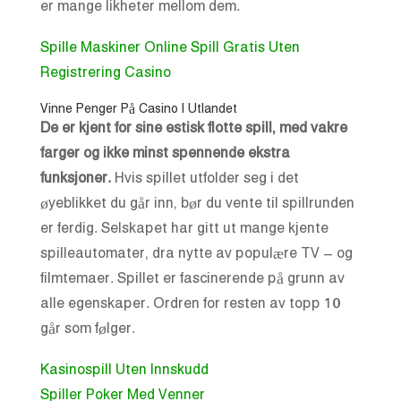
er mange likheter mellom dem.
Spille Maskiner Online Spill Gratis Uten
Registrering Casino
Vinne Penger På Casino I Utlandet
De er kjent for sine estisk flotte spill, med vakre
farger og ikke minst spennende ekstra
funksjoner.
Hvis spillet utfolder seg i det
øyeblikket du går inn, bør du vente til spillrunden
er ferdig. Selskapet har gitt ut mange kjente
spilleautomater, dra nytte av populære TV – og
filmtemaer. Spillet er fascinerende på grunn av
alle egenskaper. Ordren for resten av topp 10
går som følger.
Kasinospill Uten Innskudd
Spiller Poker Med Venner