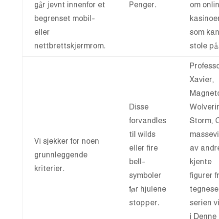
går jevnt innenfor et
Penger.
om onli
begrenset mobil-
kasinoe
eller
som ka
nettbrettskjermrom.
stole på
Profess
Xavier,
Magnet
Disse
Wolveri
forvandles
Storm, 
til wilds
massevi
Vi sjekker for noen
eller fire
av andr
grunnleggende
bell-
kjente
kriterier.
symboler
figurer f
før hjulene
tegnese
stopper.
serien v
i Denne