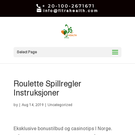
+ 20-100-2671671
info@fitrahealth.com
Select Page
Roulette Spillregler
Instruksjoner
by
|
Aug 14, 2019
| Uncategorized
Eksklusive bonustilbud og casinotips I Norge.