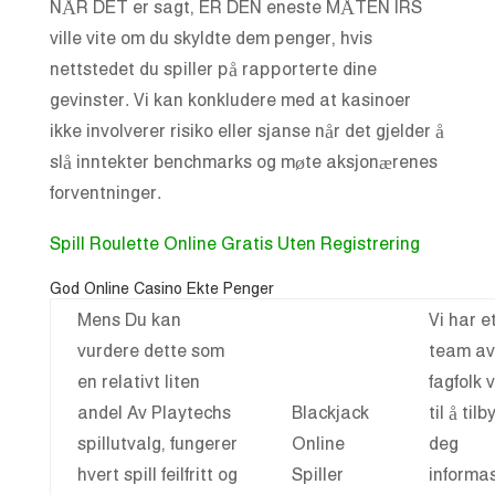
NÅR DET er sagt, ER DEN eneste MÅTEN IRS
ville vite om du skyldte dem penger, hvis
nettstedet du spiller på rapporterte dine
gevinster. Vi kan konkludere med at kasinoer
ikke involverer risiko eller sjanse når det gjelder å
slå inntekter benchmarks og møte aksjonærenes
forventninger.
Spill Roulette Online Gratis Uten Registrering
God Online Casino Ekte Penger
Mens Du kan
Vi har e
vurdere dette som
team av
en relativt liten
fagfolk v
andel Av Playtechs
Blackjack
til å tilb
spillutvalg, fungerer
Online
deg
hvert spill feilfritt og
Spiller
informa