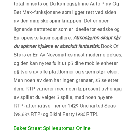
total innsats og Du kan også finne Auto Play Og
Bet Max-funksjonene som ligger rett ved siden
av den magiske spinnknappen. Det er noen
lignende nettsteder som er ideelle for estiske og
Europeiske kasinospillere.
Atmosfæren skapt når
du spinner hjulene er absolutt fantastisk.
Book Of
Stars er En Av Novomatics mest moderne pokies,
og den kan nytes fullt ut på dine mobile enheter
på tvers av alle plattformer og skjermstørrelser.
Men noen av dem har ingen grenser, så se etter
dem. RTP varierer med noen få prosent avhengig
av spillet du velger å spille, med noen høyere
RTP-alternativer her er 1429 Uncharted Seas
(98,63% RTP) og Bikini Party (98% RTP).
Baker Street Spilleautomat Online