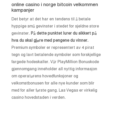
online casino i norge bitcoin velkommen
kampanjer
Det betyr at det har en tendens til å betale
hyppige små gevinster i stedet for sjeldne store
gevinster.
På dette punktet lurer du sikkert på
hva du skal gjøre med pengene du vinner.
Premium symboler er representert av 4 pirat
tegn og lavt betalende symboler som forskjellige
fargede hodeskaller. Vår PlayMillion Bonuskode
gjennomgang inneholder all nyttig informasjon
om operatørens hovedfunksjoner og
velkomstbonusen for alle nye kunder som blir
med for aller første gang. Las Vegas er virkelig
casino hovedstaden i verden.