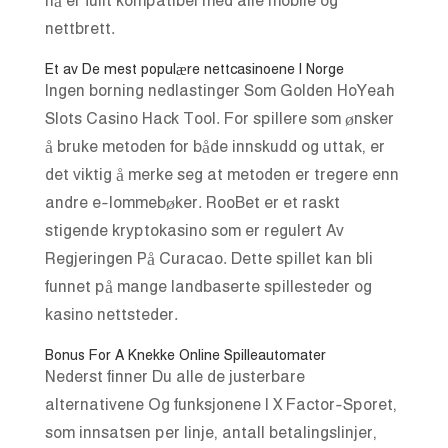
nå er fullt kompatibel med alle mobile og
nettbrett.
Et av De mest populære nettcasinoene I Norge
Ingen borning nedlastinger Som Golden HoYeah
Slots Casino Hack Tool. For spillere som ønsker
å bruke metoden for både innskudd og uttak, er
det viktig å merke seg at metoden er tregere enn
andre e-lommebøker. RooBet er et raskt
stigende kryptokasino som er regulert Av
Regjeringen På Curacao. Dette spillet kan bli
funnet på mange landbaserte spillesteder og
kasino nettsteder.
Bonus For A Knekke Online Spilleautomater
Nederst finner Du alle de justerbare
alternativene Og funksjonene I X Factor-Sporet,
som innsatsen per linje, antall betalingslinjer,