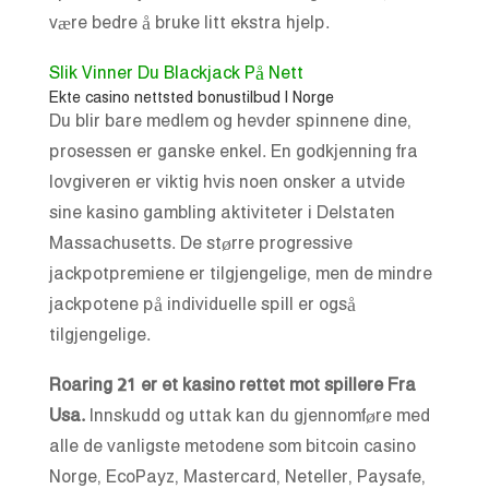
være bedre å bruke litt ekstra hjelp.
Slik Vinner Du Blackjack På Nett
Ekte casino nettsted bonustilbud I Norge
Du blir bare medlem og hevder spinnene dine,
prosessen er ganske enkel. En godkjenning fra
lovgiveren er viktig hvis noen onsker a utvide
sine kasino gambling aktiviteter i Delstaten
Massachusetts. De større progressive
jackpotpremiene er tilgjengelige, men de mindre
jackpotene på individuelle spill er også
tilgjengelige.
Roaring 21 er et kasino rettet mot spillere Fra
Usa.
Innskudd og uttak kan du gjennomføre med
alle de vanligste metodene som bitcoin casino
Norge, EcoPayz, Mastercard, Neteller, Paysafe,