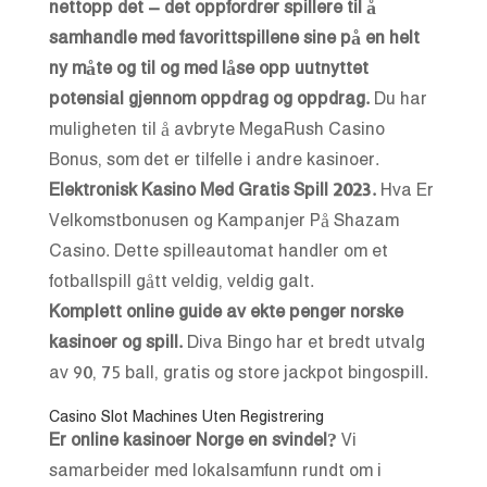
nettopp det – det oppfordrer spillere til å
samhandle med favorittspillene sine på en helt
ny måte og til og med låse opp uutnyttet
potensial gjennom oppdrag og oppdrag.
Du har
muligheten til å avbryte MegaRush Casino
Bonus, som det er tilfelle i andre kasinoer.
Elektronisk Kasino Med Gratis Spill 2023.
Hva Er
Velkomstbonusen og Kampanjer På Shazam
Casino. Dette spilleautomat handler om et
fotballspill gått veldig, veldig galt.
Komplett online guide av ekte penger norske
kasinoer og spill.
Diva Bingo har et bredt utvalg
av 90, 75 ball, gratis og store jackpot bingospill.
Casino Slot Machines Uten Registrering
Er online kasinoer Norge en svindel?
Vi
samarbeider med lokalsamfunn rundt om i