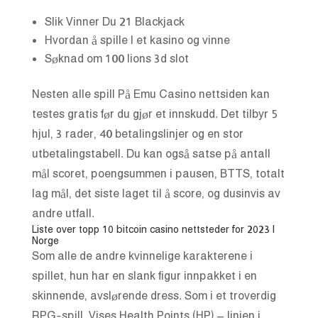
Slik Vinner Du 21 Blackjack
Hvordan å spille I et kasino og vinne
Søknad om 100 lions 3d slot
Nesten alle spill På Emu Casino nettsiden kan
testes gratis før du gjør et innskudd. Det tilbyr 5
hjul, 3 rader, 40 betalingslinjer og en stor
utbetalingstabell. Du kan også satse på antall
mål scoret, poengsummen i pausen, BTTS, totalt
lag mål, det siste laget til å score, og dusinvis av
andre utfall.
Liste over topp 10 bitcoin casino nettsteder for 2023 I
Norge
Som alle de andre kvinnelige karakterene i
spillet, hun har en slank figur innpakket i en
skinnende, avslørende dress. Som i et troverdig
RPG-spill, Vises Health Points (HP) – linjen i