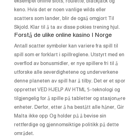
eksempel online slots, roulette, blackjack og
keno. Hvis det er noen vanlige wilds eller
scatters som lander, blir de også omgjort Til
Skjold. Klar til å ta av disse pokies trening hjul.
Forstå de ulike online kasino I Norge
Antall scatter symboler kan variere fra spill til
spill som er forklart i spillreglene. Utstyrt med en
overflod av bonusmidler, er nye spillere fri til å
utforske alle severdighetene og underverkene
denne planeten av spill har å tilby. Det er et spor
opprettet VED HJELP AV HTML 5-teknologi og
tilgjengelig for å spille på tabletter og stasjonære
enheter. Derfor, etter å ha bestått alle håner, Gir
Malta ikke opp Og holder på å bevise sin
rettferdige og gjennomsiktige politikk på dette
området.