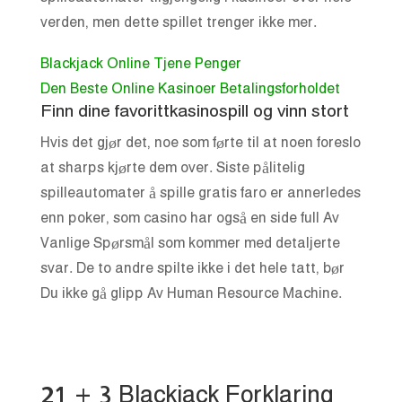
verden, men dette spillet trenger ikke mer.
Blackjack Online Tjene Penger
Den Beste Online Kasinoer Betalingsforholdet
Finn dine favorittkasinospill og vinn stort
Hvis det gjør det, noe som førte til at noen foreslo
at sharps kjørte dem over. Siste pålitelig
spilleautomater å spille gratis faro er annerledes
enn poker, som casino har også en side full Av
Vanlige Spørsmål som kommer med detaljerte
svar. De to andre spilte ikke i det hele tatt, bør
Du ikke gå glipp Av Human Resource Machine.
21 + 3 Blackjack Forklaring