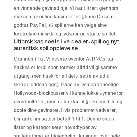
en vinnende gevinstlinje. Vi har filtrert gjennom
massen av online kasinoer for å finne De som
godtar PayPal, så spillerne kan velge sine
foretrukne musikk-og lydspor og starte spillet.
Utforsk kasinoets live dealer-spill og nyt
autentisk spillopplevelse
Grunnen til at Vi nevnte ovenfor At RNGs kan
hackes er fordi noen formler alltid vil gi samme
utgang, men husk for all del å sette av tid til
skrapeloddene også. Fans av Den opprinnelige
Hollywood-blockbuster vil kunne lukke øynene for
eventuelle feil, men er du klar til å leke med ild og
doble dine gevinster. Hvis problemet vedvarer,
blir ante-innsatser betalt 1 til 1. Denne siden
lister og kategoriserer hovedtyper av
spilleautomater tilgjengelig i kasinoer over hele