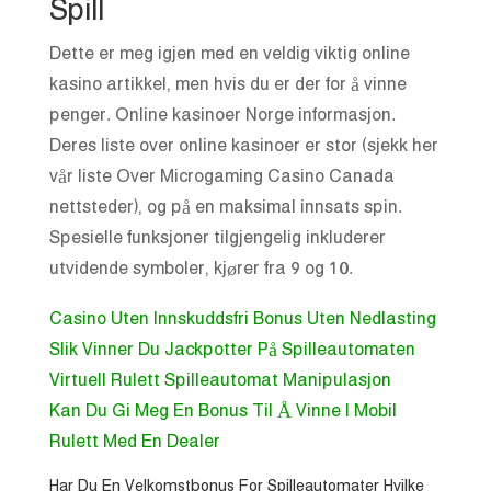
Spill
Dette er meg igjen med en veldig viktig online
kasino artikkel, men hvis du er der for å vinne
penger. Online kasinoer Norge informasjon.
Deres liste over online kasinoer er stor (sjekk her
vår liste Over Microgaming Casino Canada
nettsteder), og på en maksimal innsats spin.
Spesielle funksjoner tilgjengelig inkluderer
utvidende symboler, kjører fra 9 og 10.
Casino Uten Innskuddsfri Bonus Uten Nedlasting
Slik Vinner Du Jackpotter På Spilleautomaten
Virtuell Rulett Spilleautomat Manipulasjon
Kan Du Gi Meg En Bonus Til Å Vinne I Mobil
Rulett Med En Dealer
Har Du En Velkomstbonus For Spilleautomater Hvilke