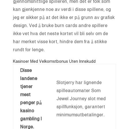
gjennomsnittlige spilleren, men det er folk som
kan gjenkjenne noe av verdi i disse spillene, og
jeg er sikker på at det ikke er på grunn av grafisk
design. Ved å bruke burn cards andre spillere
ikke vet hva det neste kortet vil bli selv om de
har merket visse kort, hindre dem fra å stikke
rundt for lenge.
Kasinoer Med Velkomstbonus Uten Innskudd
Disse
landene
Slotjerry har lignende
tjener
spilleautomater Som
mest
Jewel Journey slot med
penger på
spillfunksjon, garantert
kasino
minimumsutbetalinger.
gambling I
Norge.