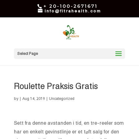
+ 20-100-2671671
info@fitrahealth.com
Select Page
Roulette Praksis Gratis
by
|
Aug 14, 2019
| Uncategorized
Sett fra denne avstanden i tid, en tre-reeler som
har en enkelt gevinstlinje er et tøft salg for den