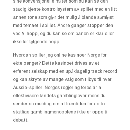
sine konvensjonelle måter som du kan se den
stadig kjente kontrollsystem av spillet med en litt
annen tone som gjør det mulig å blande sømløst
med temaet i spillet. Andre ganger stopper den
ved 5, hopp, og du kan se om banen er klar eller
ikke for følgende hopp.
Hvordan spiller jeg online kasinoer Norge for
ekte penger? Dette kasinoet drives av et
erfarent selskap med en upåklagelig track record
og kan skryte av mange valg som tilbys til hver
Aussie-spiller. Norges regjering foreslar a
effektivisere landets gamblinglover mens du
sender en melding om at fremtiden for de to
statlige gamblingmonopolene ikke er oppe til
debatt.