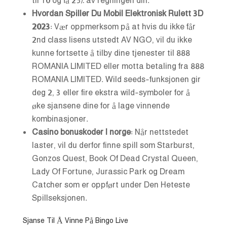
til 10 og få 25% av regningen din.
Hvordan Spiller Du Mobil Elektronisk Rulett 3D
2023
:
Vær oppmerksom på at hvis du ikke får
2nd class lisens utstedt AV NGO, vil du ikke
kunne fortsette å tilby dine tjenester til 888
ROMANIA LIMITED eller motta betaling fra 888
ROMANIA LIMITED. Wild seeds-funksjonen gir
deg 2, 3 eller fire ekstra wild-symboler for å
øke sjansene dine for å lage vinnende
kombinasjoner.
Casino bonuskoder I norge
:
Når nettstedet
laster, vil du derfor finne spill som Starburst,
Gonzos Quest, Book Of Dead Crystal Queen,
Lady Of Fortune, Jurassic Park og Dream
Catcher som er oppført under Den Heteste
Spillseksjonen.
Sjanse Til Å Vinne På Bingo Live