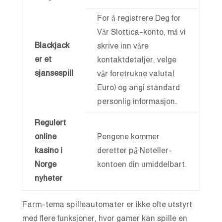
For å registrere Deg for
Vår Slottica-konto, må vi
Blackjack
skrive inn våre
er et
kontaktdetaljer, velge
sjansespill
vår foretrukne valuta(
Euro) og angi standard
personlig informasjon.
Regulert
online
Pengene kommer
kasino i
deretter på Neteller-
Norge
kontoen din umiddelbart.
nyheter
Farm-tema spilleautomater er ikke ofte utstyrt
med flere funksjoner, hvor gamer kan spille en