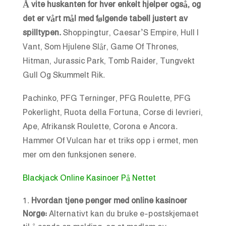
Å vite huskanten for hver enkelt hjelper også, og
det er vårt mål med følgende tabell justert av
spilltypen.
Shoppingtur, Caesar’S Empire, Hull I
Vant, Som Hjulene Slår, Game Of Thrones,
Hitman, Jurassic Park, Tomb Raider, Tungvekt
Gull Og Skummelt Rik.
Pachinko, PFG Terninger, PFG Roulette, PFG
Pokerlight, Ruota della Fortuna, Corse di levrieri,
Ape, Afrikansk Roulette, Corona e Ancora.
Hammer Of Vulcan har et triks opp i ermet, men
mer om den funksjonen senere.
Blackjack Online Kasinoer På Nettet
Hvordan tjene penger med online kasinoer
Norge:
Alternativt kan du bruke e-postskjemaet