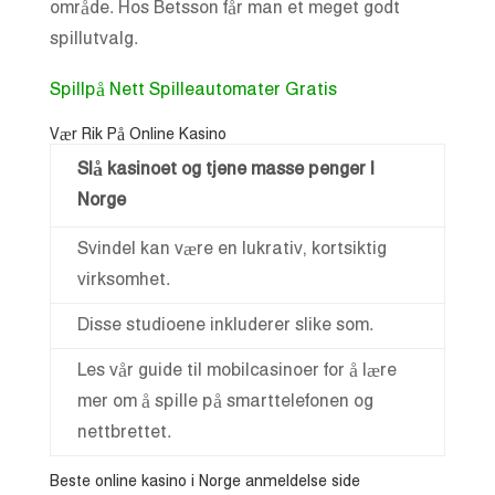
område. Hos Betsson får man et meget godt
spillutvalg.
Spillpå Nett Spilleautomater Gratis
Vær Rik På Online Kasino
Slå kasinoet og tjene masse penger I
Norge
Svindel kan være en lukrativ, kortsiktig
virksomhet.
Disse studioene inkluderer slike som.
Les vår guide til mobilcasinoer for å lære
mer om å spille på smarttelefonen og
nettbrettet.
Beste online kasino i Norge anmeldelse side