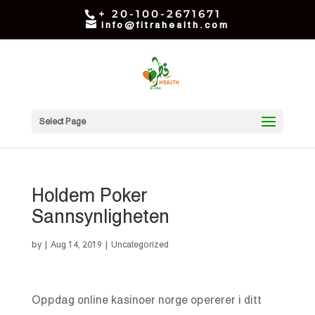
+ 20-100-2671671
info@fitrahealth.com
Select Page
Holdem Poker
Sannsynligheten
by
|
Aug 14, 2019
| Uncategorized
Oppdag online kasinoer norge opererer i ditt