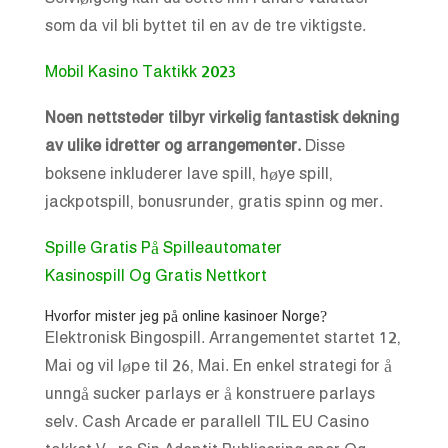
som da vil bli byttet til en av de tre viktigste.
Mobil Kasino Taktikk 2023
Noen nettsteder tilbyr virkelig fantastisk dekning
av ulike idretter og arrangementer.
Disse
boksene inkluderer lave spill, høye spill,
jackpotspill, bonusrunder, gratis spinn og mer.
Spille Gratis På Spilleautomater
Kasinospill Og Gratis Nettkort
Hvorfor mister jeg på online kasinoer Norge?
Elektronisk Bingospill. Arrangementet startet 12,
Mai og vil løpe til 26, Mai. En enkel strategi for å
unngå sucker parlays er å konstruere parlays
selv. Cash Arcade er parallell TIL EU Casino