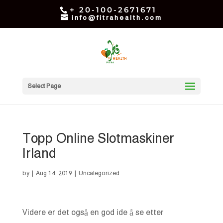
+ 20-100-2671671
info@fitrahealth.com
Select Page
Topp Online Slotmaskiner
Irland
by
|
Aug 14, 2019
| Uncategorized
Videre er det også en god ide å se etter