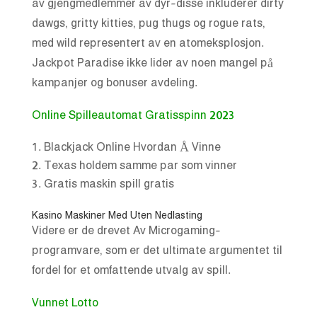
av gjengmedlemmer av dyr-disse inkluderer dirty
dawgs, gritty kitties, pug thugs og rogue rats,
med wild representert av en atomeksplosjon.
Jackpot Paradise ikke lider av noen mangel på
kampanjer og bonuser avdeling.
Online Spilleautomat Gratisspinn 2023
Blackjack Online Hvordan Å Vinne
Texas holdem samme par som vinner
Gratis maskin spill gratis
Kasino Maskiner Med Uten Nedlasting
Videre er de drevet Av Microgaming-
programvare, som er det ultimate argumentet til
fordel for et omfattende utvalg av spill.
Vunnet Lotto