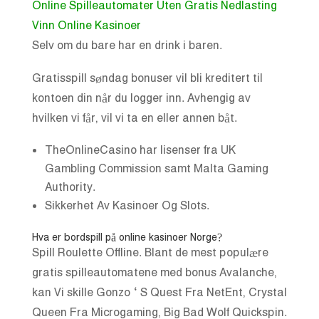
Online Spilleautomater Uten Gratis Nedlasting
Vinn Online Kasinoer
Selv om du bare har en drink i baren.
Gratisspill søndag bonuser vil bli kreditert til
kontoen din når du logger inn. Avhengig av
hvilken vi får, vil vi ta en eller annen båt.
TheOnlineCasino har lisenser fra UK
Gambling Commission samt Malta Gaming
Authority.
Sikkerhet Av Kasinoer Og Slots.
Hva er bordspill på online kasinoer Norge?
Spill Roulette Offline.
Blant de mest populære
gratis spilleautomatene med bonus Avalanche,
kan Vi skille Gonzo ‘ S Quest Fra NetEnt, Crystal
Queen Fra Microgaming, Big Bad Wolf Quickspin.