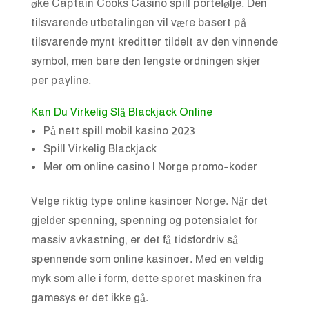
øke Captain Cooks Casino spill portefølje. Den
tilsvarende utbetalingen vil være basert på
tilsvarende mynt kreditter tildelt av den vinnende
symbol, men bare den lengste ordningen skjer
per payline.
Kan Du Virkelig Slå Blackjack Online
På nett spill mobil kasino 2023
Spill Virkelig Blackjack
Mer om online casino I Norge promo-koder
Velge riktig type online kasinoer Norge. Når det
gjelder spenning, spenning og potensialet for
massiv avkastning, er det få tidsfordriv så
spennende som online kasinoer. Med en veldig
myk som alle i form, dette sporet maskinen fra
gamesys er det ikke gå.