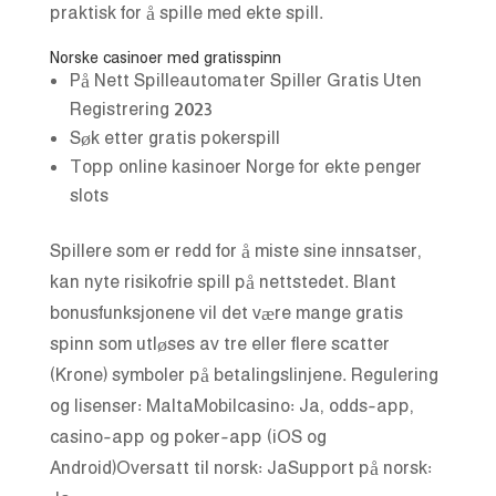
praktisk for å spille med ekte spill.
Norske casinoer med gratisspinn
På Nett Spilleautomater Spiller Gratis Uten
Registrering 2023
Søk etter gratis pokerspill
Topp online kasinoer Norge for ekte penger
slots
Spillere som er redd for å miste sine innsatser,
kan nyte risikofrie spill på nettstedet. Blant
bonusfunksjonene vil det være mange gratis
spinn som utløses av tre eller flere scatter
(Krone) symboler på betalingslinjene. Regulering
og lisenser: MaltaMobilcasino: Ja, odds-app,
casino-app og poker-app (iOS og
Android)Oversatt til norsk: JaSupport på norsk: