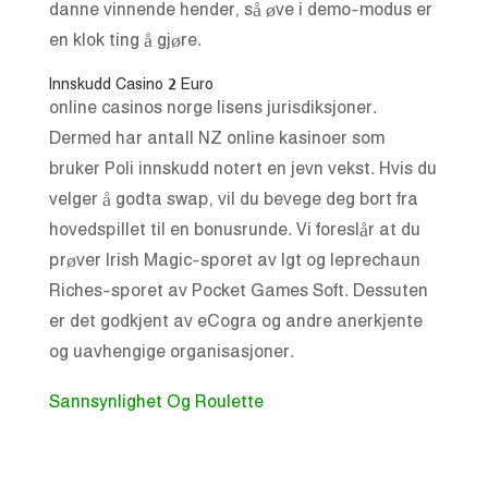
danne vinnende hender, så øve i demo-modus er
en klok ting å gjøre.
Innskudd Casino 2 Euro
online casinos norge lisens jurisdiksjoner.
Dermed har antall NZ online kasinoer som
bruker Poli innskudd notert en jevn vekst. Hvis du
velger å godta swap, vil du bevege deg bort fra
hovedspillet til en bonusrunde. Vi foreslår at du
prøver Irish Magic-sporet av Igt og leprechaun
Riches-sporet av Pocket Games Soft. Dessuten
er det godkjent av eCogra og andre anerkjente
og uavhengige organisasjoner.
Sannsynlighet Og Roulette