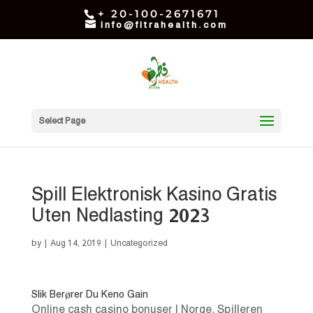
+ 20-100-2671671
info@fitrahealth.com
Select Page
Spill Elektronisk Kasino Gratis
Uten Nedlasting 2023
by
|
Aug 14, 2019
| Uncategorized
Slik Berører Du Keno Gain
Online cash casino bonuser I Norge. Spilleren