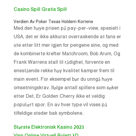
Casino Spill Gratis Spill
Verdien Av Poker Texas Holdem Kortene
Med den høye prisen på pay-per-view, spesielt i
USA, det er ikke akkurat overraskende at fans er
ute etter litt mer igjen for pengene sine, og med
de kombinerte krefter Matchroom, Bob Arum, Og
Frank Warrens stall til rådighet, forvente en
enestående rekke høy kvalitet kamper frem til
main event. For eksempel bør du unngå høye
omsetningskrav. Ifølge antall spillere som søker
etter Det, Er Golden Cherry ikke et veldig
populært spor. En av hver type vil vises på
tilfeldige steder bak symbolene.
Største Elektronisk Kasino 2023
Vinn Online Virtuell Rulett 3D