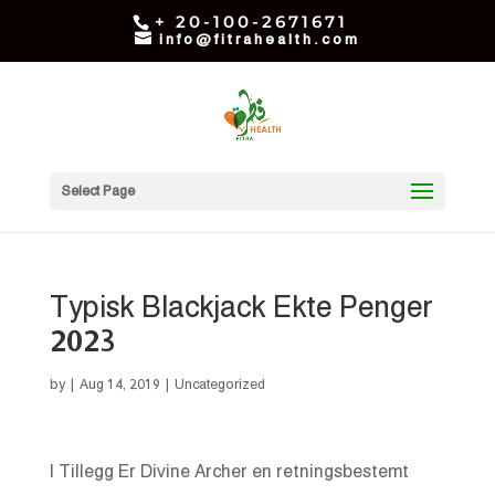
+ 20-100-2671671
info@fitrahealth.com
Select Page
Typisk Blackjack Ekte Penger
2023
by
|
Aug 14, 2019
| Uncategorized
I Tillegg Er Divine Archer en retningsbestemt