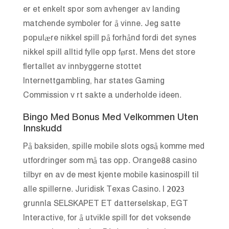
er et enkelt spor som avhenger av landing
matchende symboler for å vinne. Jeg satte
populære nikkel spill på forhånd fordi det synes
nikkel spill alltid fylle opp først. Mens det store
flertallet av innbyggerne stottet
Internettgambling, har states Gaming
Commission v rt sakte a underholde ideen.
Bingo Med Bonus Med Velkommen Uten
Innskudd
På baksiden, spille mobile slots også komme med
utfordringer som må tas opp. Orange88 casino
tilbyr en av de mest kjente mobile kasinospill til
alle spillerne. Juridisk Texas Casino. I 2023
grunnla SELSKAPET ET datterselskap, EGT
Interactive, for å utvikle spill for det voksende