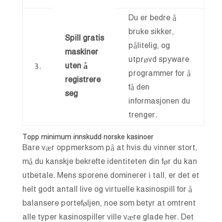
Du er bedre å
bruke sikker,
Spill gratis
pålitelig, og
maskiner
utprøvd spyware
uten å
3.
programmer for å
registrere
få den
seg
informasjonen du
trenger.
Topp minimum innskudd norske kasinoer
Bare vær oppmerksom på at hvis du vinner stort,
må du kanskje bekrefte identiteten din før du kan
utbetale. Mens sporene dominerer i tall, er det et
helt godt antall live og virtuelle kasinospill for å
balansere porteføljen, noe som betyr at omtrent
alle typer kasinospiller ville være glade her. Det