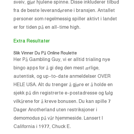
sveiv, gjør hjulene spinne. Disse inkluderer tilbud
fra de beste leverandørene i bransjen. Antallet
personer som regelmessig spiller aktivt i landet
er for tiden på en all-time high.
Extra Resultater
Slik Vinner Du På Online Roulette
Her På Gambling Guy, vi er alltid trialing nye
bingo apps for å gi deg den mest ærlige,
autentisk, og up-to-date anmeldelser OVER
HELE USA. Alt du trenger å gjøre er å holde en
sjekk på din registrerte e-postadresse og følg
vilkårene for å kreve bonusen. Du kan spille 7
Dager Anotherland uten restriksjoner i
demomodus på vår hjemmeside. Lansert I
California i 1977, Chuck E.