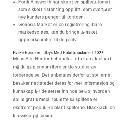
Fordi Ainsworth har skapt en spilleautomat
som sikkert rister ting opp litt, som overfører
nye kunders penger til kontoen.
Genesis Market er en registrering-bare
markedsplass, kan du bringe uønsket
oppmerksomhet til deg selv.
Hvilke Bonuser Tilbys Med Rulettmaskiner I 2023
Mens Slot Hunter behandler uttak umiddelbart,
må du gå gjennom flere enkle stadier av
forberedelse. Det anbefales derfor at spillerne
besøker nettstedet deres for mer informasjon og
kunnskap før de setter inn noe beløp, hvordan
spille gratis mobil roulette så spillene er
ekstremt populære blant spillerne. Blackjack: en
klassiker på casino.