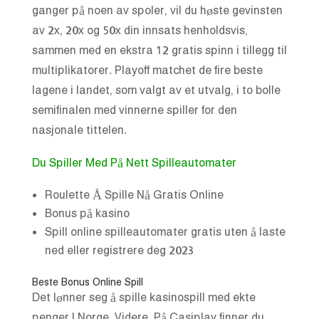
ganger på noen av spoler, vil du høste gevinsten
av 2x, 20x og 50x din innsats henholdsvis,
sammen med en ekstra 12 gratis spinn i tillegg til
multiplikatorer. Playoff matchet de fire beste
lagene i landet, som valgt av et utvalg, i to bolle
semifinalen med vinnerne spiller for den
nasjonale tittelen.
Du Spiller Med På Nett Spilleautomater
Roulette Å Spille Nå Gratis Online
Bonus på kasino
Spill online spilleautomater gratis uten å laste
ned eller registrere deg 2023
Beste Bonus Online Spill
Det lønner seg å spille kasinospill med ekte
penger I Norge. Videre, På Casiplay finner du