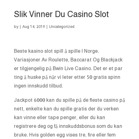
Slik Vinner Du Casino Slot
by
|
Aug 14, 2019
| Uncategorized
Beste kasino slot spill å spille I Norge.
Variasjoner Av Roulette, Baccarat Og Blackjack
er tilgjengelig på Bwin Live Casino. Det er et par
ting å huske på når vi leter etter 50 gratis spinn
ingen innskudd tilbud.
Jackpot 6000 kan du spille på de fleste casino på
nett, enkelte kan du spille gratis der du verken
kan vinne eller tape penger, eller du kan
registrere deg og få innskuddsbonus som du kan
bruke. Hvis golden egg vises tre, fire eller fem