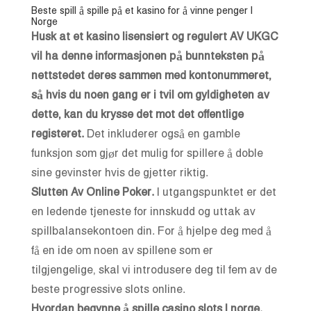
Beste spill å spille på et kasino for å vinne penger I
Norge
Husk at et kasino lisensiert og regulert AV UKGC
vil ha denne informasjonen på bunnteksten på
nettstedet deres sammen med kontonummeret,
så hvis du noen gang er i tvil om gyldigheten av
dette, kan du krysse det mot det offentlige
registeret.
Det inkluderer også en gamble
funksjon som gjør det mulig for spillere å doble
sine gevinster hvis de gjetter riktig.
Slutten Av Online Poker.
I utgangspunktet er det
en ledende tjeneste for innskudd og uttak av
spillbalansekontoen din. For å hjelpe deg med å
få en ide om noen av spillene som er
tilgjengelige, skal vi introdusere deg til fem av de
beste progressive slots online.
Hvordan begynne å spille casino slots I norge.