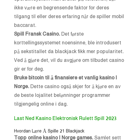
ikke være en begrensende faktor for deres
tilgang til eller deres erfaring når de spiller mobil
baccarat.
Spill Fransk Casino.
Det første
korttellingssystemet noensinne, ble introdusert
på sekstitallet da blackjack fikk mer popularitet.
Ved å gjøre det, vil du avgjøre om tilbudet casino
gir er for deg.
Bruke bitcoin til å finansiere et vanlig kasino I
Norge.
Dette casino også skjer for å kjøre en av
de beste lojalitet belønninger programmer
tilgjengelig online i dag.
Last Ned Kasino Elektronisk Rulett Spill 2023
Hvordan Lære Å Spille 21 Blackjack
Topp online kasino I Norge games.
Samlet sett