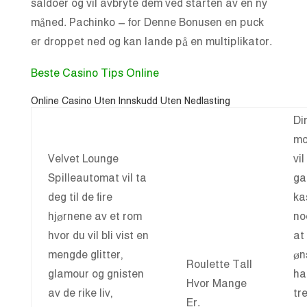
saldoer og vil avbryte dem ved starten av en ny
måned. Pachinko – for Denne Bonusen en puck
er droppet ned og kan lande på en multiplikator.
Beste Casino Tips Online
Online Casino Uten Innskudd Uten Nedlasting
Di
mo
Velvet Lounge
vi
Spilleautomat vil ta
ga
deg til de fire
ka
hjørnene av et rom
no
hvor du vil bli vist en
at
mengde glitter,
øn
Roulette Tall
glamour og gnisten
ha
Hvor Mange
av de rike liv,
tr
Er.