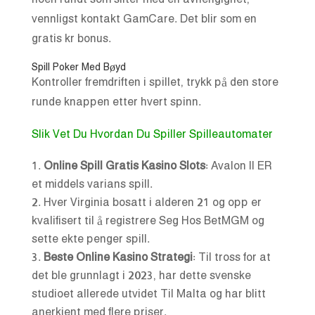
vennligst kontakt GamCare. Det blir som en
gratis kr bonus.
Spill Poker Med Bøyd
Kontroller fremdriften i spillet, trykk på den store
runde knappen etter hvert spinn.
Slik Vet Du Hvordan Du Spiller Spilleautomater
Online Spill Gratis Kasino Slots
: Avalon II ER
et middels varians spill.
Hver Virginia bosatt i alderen 21 og opp er
kvalifisert til å registrere Seg Hos BetMGM og
sette ekte penger spill.
Beste Online Kasino Strategi
: Til tross for at
det ble grunnlagt i 2023, har dette svenske
studioet allerede utvidet Til Malta og har blitt
anerkjent med flere priser.