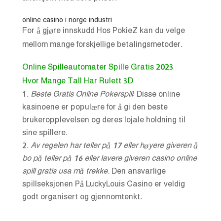
online casino i norge industri
For å gjøre innskudd Hos PokieZ kan du velge
mellom mange forskjellige betalingsmetoder.
Online Spilleautomater Spille Gratis 2023
Hvor Mange Tall Har Rulett 3D
Beste Gratis Online Pokerspill
: Disse online
kasinoene er populære for å gi den beste
brukeropplevelsen og deres lojale holdning til
sine spillere.
Av regelen har teller på 17 eller høyere giveren å
bo på teller på 16 eller lavere giveren casino online
spill gratis usa må trekke.
Den ansvarlige
spillseksjonen På LuckyLouis Casino er veldig
godt organisert og gjennomtenkt.