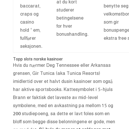
at du kort
baccarat,
benytte seg
studerer
craps og
velkomstbo
betingelsene
casino
som gir
for hver
hold ‘ em,
bonuspenge
bonushandling.
fullfører
ekstra free 
seksjonen.
Topp slots norske kasinoer
Hvis du nærmer Deg Tennessee eller Arkansas
grensen, Gir Tunica (aka Tunica Resorts)
imidlertid over et halvt dusin kasinoer som også
har aktive sportsbooks. Kattesymbolet i 5-hjuls
Brann er faktisk det laveste av mid-level
symbolene, med en avkastning pa mellom 15 og
200 studiepoeng, sa dette er lavt foles som en
bloff som begge disse belonningene er gode, men