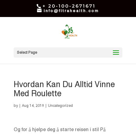
+ 20-100-2671671
info@fitrahealth.com
Select Page
Hvordan Kan Du Alltid Vinne
Med Roulette
by
|
Aug 14, 2019
| Uncategorized
Og for å hjelpe deg å starte reisen i stil På