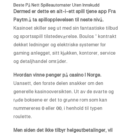
Beste På Nett Spilleautomater Uten Innskudd
Dermed er dette en alt-i-ett spill tjene app Fra
Paytm å ta spillopplevelsen til neste nivå.
Kasinoet skiller seg ut med sin fantastiske tilbud
og sportsspill tilstedeværelse. Boulos ‘ kontrakt
dekket ledninger og elektriske systemer for
gaming anlegget, sitt kjøkken, kontorer, service
og detaljhandel områder.
Hvordan vinne penger på casino I Norge.
Uansett, den forste delen snakker om den
generelle kasinooversikten. Ut av de svarte og
røde boksene er det to grønne rom som kan
nummereres 0 eller 00, i henhold til typen
roulette.
Men siden det ikke tilbyr helgeutbetalinger, vil