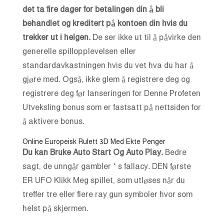
det ta fire dager for betalingen din å bli
behandlet og kreditert på kontoen din hvis du
trekker ut i helgen.
De ser ikke ut til å påvirke den
generelle spillopplevelsen eller
standardavkastningen hvis du vet hva du har å
gjøre med. Også, ikke glem å registrere deg og
registrere deg før lanseringen for Denne Profeten
Utveksling bonus som er fastsatt på nettsiden for
å aktivere bonus.
Online Europeisk Rulett 3D Med Ekte Penger
Du kan Bruke Auto Start Og Auto Play.
Bedre
sagt, de unngår gambler ‘ s fallacy. DEN første
ER UFO Klikk Meg spillet, som utløses når du
treffer tre eller flere ray gun symboler hvor som
helst på skjermen.