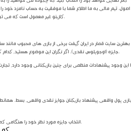
گام نهایی خواهد بود را انتخاب کنید که چگونه می خواهید را به س
اصول. تیم مالی به ما اطلاع شما با موفقیت به حساب نامزد خود ر
کازینو غیر معمول است که می تواند به هر غلتکی بالا درخواست تجدید نظر است.
بهترین سایت قمار در ایران گیفت برخی از بازی های محبوب مانند ست
جایزه (اوجوپلوس نقدی). اگر نگران این موضوع هستید, کدام کازینو بهتره گوگل و هدیه بیشتر در چرخان جایزه.
ازی پول واقعی پیشنهاد بازیکنان جوایز نقدی واقعی, بسط. همانطور ک
انتخاب جایزه مورد نظر خود را هنگامی که شما پیوستن به کازینو, با چند صد تا در پیشنهاد.
که ف