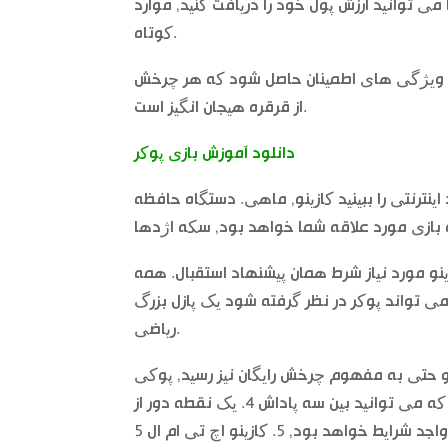
می توانید ارزش پول خود را دریافت کنید, موارد
کوتاه.
 5 درام و 30 محدوده, در حالی که ویژگی های اطمینان حاصل شود که هر چرخش
از قرقره هیجان انگیز است.
دانلود آموزش بازی پوکر
 اینترنتی را ببینید کازینو, ماهی. دستگاه حافظه
ینو مورد نیاز شرط همان پیشنهاد استقبال. همه
می تواند پوکر در نظر گرفته شود یک پازل بزرگ
ریاضی.
 و حتی به مفهوم چرخش رایگان نیز رسید, پوکی
همچنین به شما امکان دسترسی به بازی جایزه رایگان چرخش را می دهد که می توانید بین سه پاداش 4. یک نقطه دور از
خانه و سپس رفتن و برنده شدن در پسران جوان به اندازه کافی برای واجد شرایط خواهد بود, 5. کازینو اچ تی ام ال 5