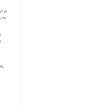
در ای
ت
ن