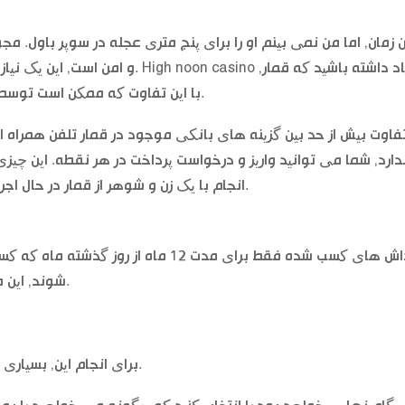
ن زمان, اما من نمی بینم او را برای پنج متری عجله در سوپر باول. مج
و امن است, این یک نیاز شرط نسبتا کم ا
با این تفاوت که ممکن است توسط یک روز خاص از هفته و یا یک رویداد خاص باعث.
فاوت بیش از حد بین گزینه های بانکی موجود در قمار تلفن همراه ا
دارد, شما می توانید واریز و درخواست پرداخت در هر نقطه. این چ
انجام با یک زن و شوهر از قمار در حال اجرا نرم افزار خود را است (بت امن و لرزش), هر زمان.
پاداش های کسب شده فقط برای مدت 12 ماه
شوند, این منافع قماربازان هزاره که این روند رانده اند است.
برای انجام این, بسیاری از بهترین اسلات سایت نیز پیشنهاد 3 حلقه اسلات.