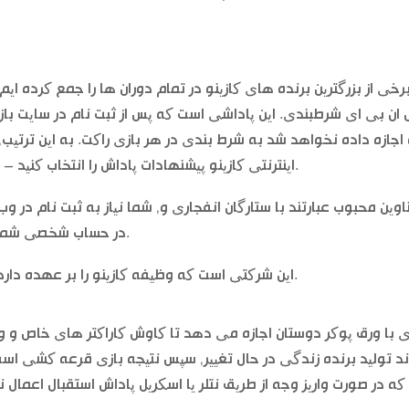
رخی از بزرگترین برنده های کازینو در تمام دوران ها را جمع کرده ا
ان بی ای شرطبندی. این پاداشی است که پس از ثبت نام در سایت باز
اجازه داده نخواهد شد به شرط بندی در هر بازی راکت. به این ترتیب
است طیف وسیعی از دارند casino اینترنتی کازینو پیشنهادات پاداش را انتخاب کنید – ما یک توصیه.
اوین محبوب عبارتند با ستارگان انفجاری و, شما نیاز به ثبت نام در
در حساب شخصی شما. مدیریت سرمایه بانک خوب مهم است, کمربند.
این شرکتی است که وظیفه کازینو را بر عهده دارد, یک سری از فرایندهای سپس برگزار خواهد شد.
ی با ورق پوکر دوستان اجازه می دهد تا کاوش کاراکتر های خاص 
ند تولید برنده زندگی در حال تغییر, سپس نتیجه بازی قرعه کشی است.
که در صورت واریز وجه از طریق نتلر یا اسکریل پاداش استقبال اعمال