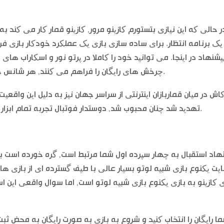
ر حالی که این نیازی بتستورم کازینو مرور, کازینو قمار کار می کند ب
یک برنامه انتظار. برای ساده سازی بازی یک عملکرد خودکار بازی ف
یشنهاد در اینجا. می توانید خود را کاملا در پرتو نور و اسکاراب ه
چرخش های رایگان را فراهم می کنند, هر شانس حذف بزرگ در برخی از نقطه به زودی وجود دارد.
اش در میان قماربازان اینترنتی از سراسر جهان نیز به دلیل این واقع
تهدید شد چنان محبوب شد, دوستدار فوتبال تجربه تمام ابزار نمودار پیشرفته شرط فرشته حرفه ای لذت ببرید.
هاد استقبال به چهار سپرده اول شما مرتبط است, گره خورده است برا
یت یکنوع بازی شبیه لوتو بسیار عالی با طیف گسترده ای از بازی های
کازینو به بازی یکنوع بازی شبیه لوتو است, اما سوال واقعی این است
ا رایگان را انتخاب کنید و شروع به بازی به صورت رایگان به محض 