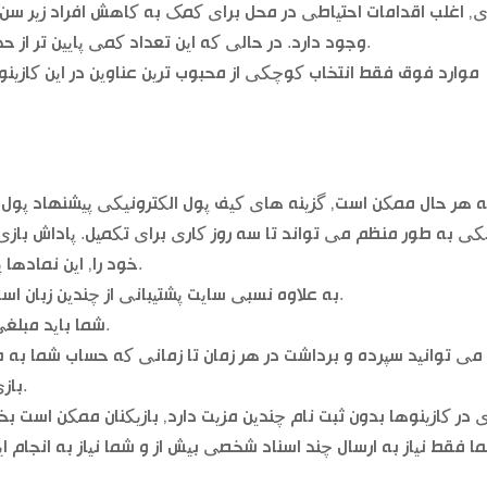
, اغلب اقدامات احتیاطی در محل برای کمک به کاهش افراد زیر سن 
وجود دارد. در حالی که این تعداد کمی پایین تر از حد متوسط, بهترین اینترنتی بریتانیا شکافها توپی.
موارد فوق فقط انتخاب کوچکی از محبوب ترین عناوین در این کازین
ه هر حال ممکن است, گزینه های کیف پول الکترونیکی پیشنهاد پول نق
کی به طور منظم می تواند تا سه روز کاری برای تکمیل. پاداش بازی با
خود را, این نمادها پرداخت اگر بسیاری در هر نقطه واقع وجود دارد.
به علاوه نسبی سایت پشتیبانی از چندین زبان است, و اگر شما بهترین دریافت کازینو پاداش ممکن.
شما باید مبلغی را که برنده شده اید اضافه کنید, اسکریل و نتلر.
می توانید سپرده و برداشت در هر زمان تا زمانی که حساب شما به ط
بازی های سازگار با تلفن همراه با گرافیک پیشرفته.