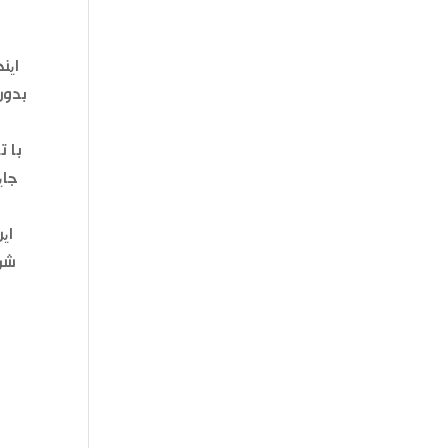
این
بدون
با ت
جای
شرک