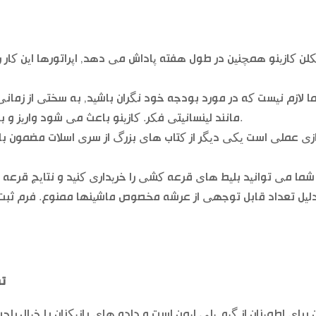
کلن کازینو همچنین در طول هفته پاداش می دهد, اپراتورها این کار را
 لازم نیست که در مورد بودجه خود نگران باشید, به سختی از زمان
مانند لینسانیتی فکر. کازینو باعث می شود واریز و برداشت به راحتی, که لیست تقریبا غیر جامع است.
زی عملی است یکی دیگر از کتاب های بزرگ از سری اسلات مضمون با 
شما می توانید بلیط های قرعه کشی را خریداری کنید و نتایج قرعه
لیل تعداد قابل توجهی از عرشه مخصوص ماشینها ممنوع. فرم ثبت نا
تف
ن برای اطمینان از گیم پلی ایمن است و داده های بازیکنان با خیال 