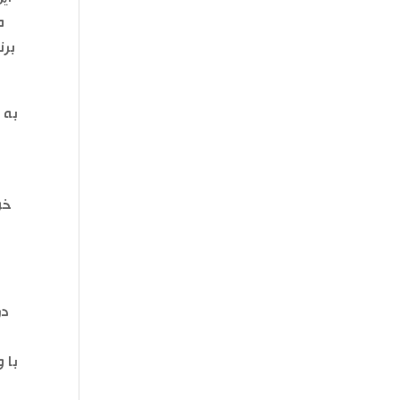
م
به 
خو
در
با 