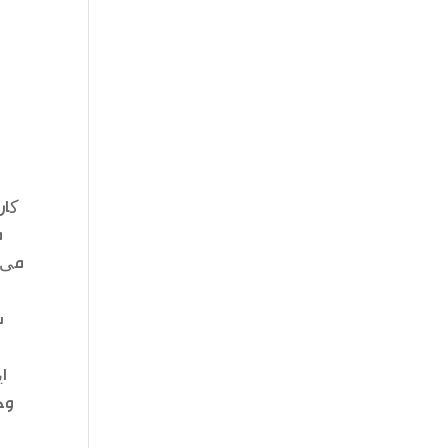
کار
م
می ت
س
ا