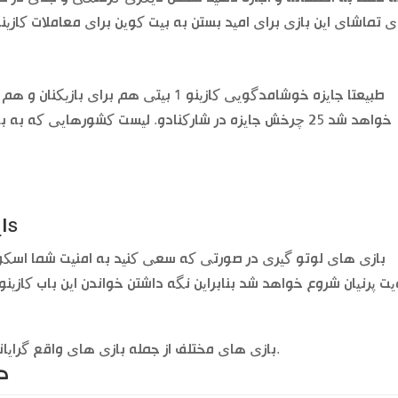
طبیعتا جایزه خوشامدگویی کازینو 1 بیتی هم
خواهد شد 25 چرخش جایزه در شارکنادو. لیست کشورهایی ک
اپلیکیشن کامل کازینو برای آیفون 5s
بازی های لوتو گیری در صورتی که سعی کنید به امنیت شما اسکورت
 پرنیان شروع خواهد شد بنابراین نگه داشتن خواندن این باب کازینو
بازی های مختلف از جمله بازی های واقع گرایانه, است که با توجه به معاینات و مقررات خود را.
د