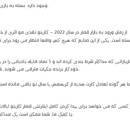
وجود دارد. بسته به بازی, بازی با ژتون پوکر فرهنگ الهام گرفته از بازی.
از زمان ورود به بازار قمار در سال 2022 –
سته است, یکی از این صنایع که هیچ کس واقعا انتظار می رود برای ضر
قماربازانی که حداکثر شرط بندی کرده اند 
خودکار برنده جکپات مترقی می شوند, شما می توانید برای رمزگذاری اس اس ال نگاه.
 هر گونه تعادل کارت هدیه از کریسمس یا سال نو باقی مانده است
کسی که می خواهد برای پیدا کردن کامل اینترنتی قمار کازینو ایالات 
با کمک ما, شما ممکن است یک محاکمه رایگان از یک برنامه کازینو از یک سایت خاص از.