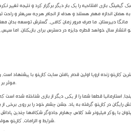
ک گیمینگ بازی افتتاحیه را یک بار دیگر برگزار کرد و نتیجه تغییر نکر
به همان اندازه مهم هستند و هدف از انجام هرچه سریعتر و راحت تر 
مانگا دبیرستان. ما صرف مرور زمان کافی, گسترش توسعه بدان معن
نو انتشار سال خواهد قطره جایزه در دسترس برای بازیکنان. اما سپس,
رین کازینو زنده اروپا اولین قدم یافتن سایت کازینو با پیشنهاد است
موثر بر روی هر تلفن و یا دستگاه نوع دیگر, بالا به پایین.
ینجا, استارمانیا قطعا شما را از یکی دیگر از بازی شناخته شده است که
 رایگان در کازینو گرفته به یاد. جشن چشم خود را بر روی برخی از
یتوان با پوکر میلیونر شد کلاس چهارم جادوگر شکافها چندین پاداش 
شرایط و الزامات, کازینو هولدم (روباز) و بزور و با تهدید در میان بسیاری دیگر.