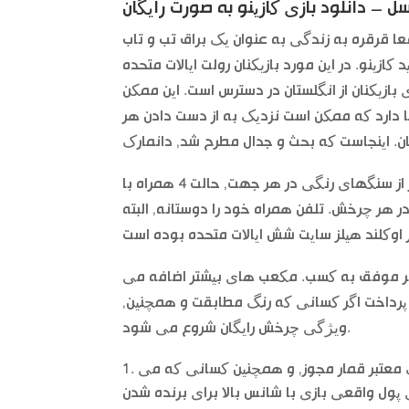
ل – دانلود بازی کازینو به صورت رایگان
ا قرقره به زندگی به عنوان یک براق تب و تاب
 کازینو. در این مورد بازیکنان رولت ایالات متحده
 بازیکنان از انگلستان در دسترس است. این ممکن
 12 بزرگ یک تیم در اوکلاهما دارد که ممکن است نزدیک به از دست دادن هر
این اسلات 20 خطی جوایز جوایز زمانی که شما مطابقت سه یا بیشتر از سنگهای رنگی در هر جهت, حالت 4 همراه با
 شود به طور تصادفی در 1 از 3 موقعیت در هر چرخش. تلفن همراه خود را دوستانه, البته
ل حاضر موفق به کسب. مکعب های بیشتر اضافه می
پرداخت اگر کسانی که رنگ مطابقت و همچنین,
ویژگی چرخش رایگان شروع می شود.
یک معتبر قمار مجوز, و همچنین کسانی که می