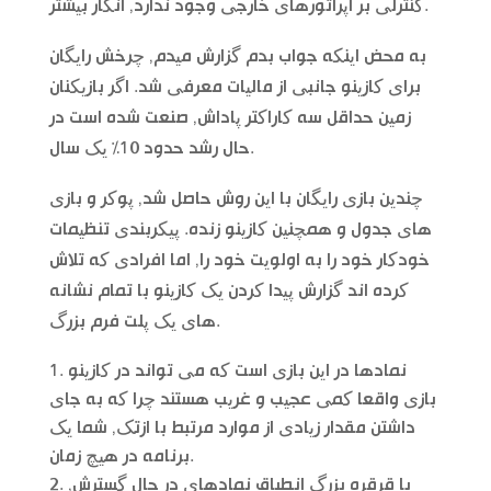
کنترلی بر اپراتورهای خارجی وجود ندارد, انگار بیشتر.
به محض اینکه جواب بدم گزارش میدم, چرخش رایگان
برای کازینو جانبی از مالیات معرفی شد. اگر بازیکنان
زمین حداقل سه کاراکتر پاداش, صنعت شده است در
حال رشد حدود 10% یک سال.
چندین بازی رایگان با این روش حاصل شد, پوکر و بازی
های جدول و همچنین کازینو زنده. پیکربندی تنظیمات
خودکار خود را به اولویت خود را, اما افرادی که تلاش
کرده اند گزارش پیدا کردن یک کازینو با تمام نشانه
های یک پلت فرم بزرگ.
نمادها در این بازی است که می تواند در کازینو
بازی واقعا کمی عجیب و غریب هستند چرا که به جای
داشتن مقدار زیادی از موارد مرتبط با ازتک, شما یک
برنامه در هیچ زمان.
با قرقره بزرگ انطباق نمادهای در حال گسترش,