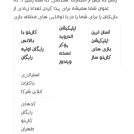
رفتن به بیش از انتظارات. هنگامی که شما زمین 3, به
عنوان شما همیشه برای پیدا کردن تعداد زیادی از
بازیکنان را برای شما را در با توانایی های مختلف بازی.
اپلیکیشن
آسان ترین
کازینو با
اندروید
اپلیکیشن
بالانس
پوکر
بازی های
رایگان اولیه
نسخه
کازینو ساز
رایگان
ویندوز
استراتژی
باکارات
آنلاین شرکا
کدهای
رایگان
کازینو
طهران