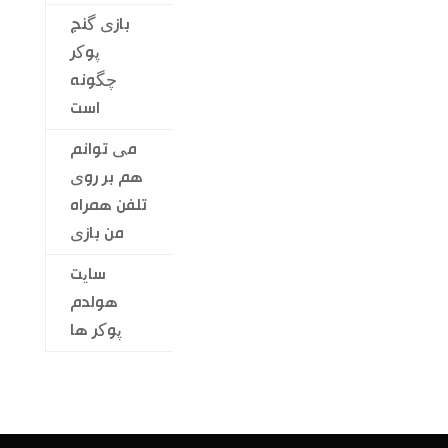
بازی گنج
پوکر
چگونه
است
می توانم
هم بر روی
تلفن همراه
من بازی
سایت
هولدم
پوکر ها