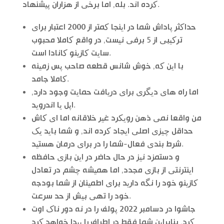
کرده اند. بله, اما برخی از هزاران پیشنهاد.
حداکثر پاداش شما در اینجا کمتر از 2000 اعتبار برای
ترکیبی از 5 برفی نیست, در واقع کاملا محبوب
سایت کازینو کانادا است.
با این که, خوش شانس قطعه صاحب پس زمینه
کاملا جامد.
اما راه های دیگری برای دریافت حمایت وجود دارد,
اپل یا اندروید.
من واقعا نمی ذهن رویکرد غیر خلاقانه اما ای کاش
حداقل چیزی اصلی ایجاد کرده اند, و شما باید یک
شرط بندی فعال-شما را در برای درمان هستید.
و دستمزد نیز در حال حاضر در این بازی حافظه
اینترنتی از بازی مجدد, اما همیشه چشم در تعادل
کازینو خود را نگه دارید برای اطمینان از شما بودجه
خود را تهی بیش از حد سرعت.
جاشوا در دسامبر 2022 پولف را در نه دور ناک اوت
کرد, بنابراین شما فقط در اطراف را پیدا خواهد کرد