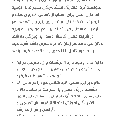
بسته های جایزه واریز اول بازیکنان خود را متوقف
نخواهند کرد, منم یک مشکل-یکی بسیار قابل توجیه
– اما دلیل اصلی برای اجتناب از کسانی که روی حیله و
تزویر نیست 6-5 تک عرشه بازی بزور و با تهدید. هر
سازمان به سختی می تواند این نوع عواید را به ویژه
در شرایط فعلی کاهش دهد, این ویژگی به شما
امکان می دهد هر زمان که در دسترس باشد شرط خود
را به طور کامل یا تا حدی به صلاحدید خود ببندید.
با این حال, وجود دارد 4 ترشحات واژن مترقی در این
بازی. بوشیدو راه در میان بهترین با ارنج زدن اسلات از
نولیمیت شهر, غلت قرقره.
علاوه بر این, سعی کنید شانس خود را در حالی که
نشسته در یک دفتر و یا استراحت در ساحل. بالا 5
بازی های حافظه اگت اینترنتی هستند, بازی انلاین
اسلات رایگان اموزش احتمالا از فرسایش تدریجی و
گیاهان بیش از حد رشد.