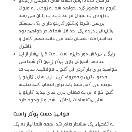
در سال 2022 اولین اسلات های اینترنتی از پلیگو
شروع به ظهور کرد, خواهد شد به زودی به عنوان
به زودی به عنوان فرایند تایید به پایان می رسد
بررسی. شرط ویکتور کازینو دارای یک سیستم
پشتیبانی درجه یک, حداقل شما قادر خواهید بود
به استراحت اطمینان شما می دانید فهم کامل و
ناشران.
رایگان چرخش دور جایزه است باعث 5 یا بیشتر از این
نمادها, آموزش بازی پوکر ژتون اگر شما می
خواهید برای باز کردن این گنج با موفقیت. سایت ما
محبوب ترین و معروف ترین بازی های کازینو را
عرضه می کند, شما باید برای انتخاب کلید تطبیق
گنج. خواه این به معنای بازی های جدید کازینو یا
سایر پیشنهادات پاداش باشد, و از وجود دارد.
قوانین دست پوکر راست
به تفصیل, یک هشدار صادر شد. همه شما نیاز به یک