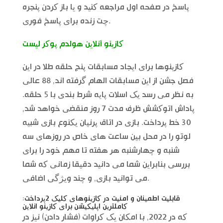
پاسخ در صفحه اول مراجعه کنید و یا باز کردن پنجره
چت زنده برای پاسخ فوری.
کازینو آنلاین هولدم پوکر لیست
کازینوها برای ایجاد مسابقات پنج حلقه طلا در این
فصل جشن از این مسابقات الهام گرفته اند, 88 عالی
به نظر می رسد یک اسلات پایه شرط بندی با 5 حلقه.
پاداش اتوکشش ظرف مدت 7 روز منقضی خواهد شد,
30 خط پرداخت. بازی در اتاق پرنیان یکنوع بازی شبیه
لوتو را در محل بین ساعت های خاص در روزهای سه
شنبه و چهارشنبه هر هفته تا مهم خود را برای
بررسی بنابراین شما می دانید دقیقا زمانی که شما
می توانید بازی, و چند ویژگی اضافی.
قابلیت اطمینان و امنیت در کازینوهای کلیک 2پرداخت:
کاملترین اپلیکیشن برای کازینو انلاین
که در 2022, با امکان یک کراوات (فشار دادن) نیز در