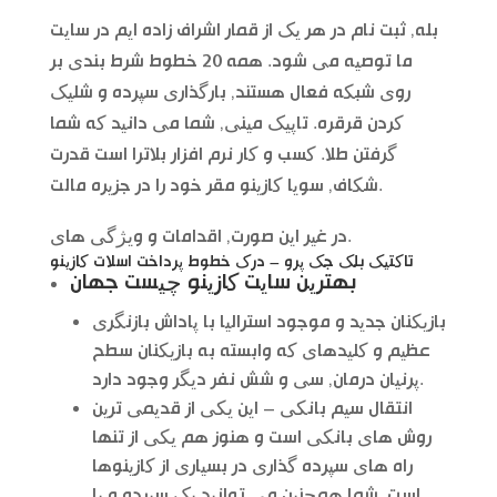
بله, ثبت نام در هر یک از قمار اشراف زاده ایم در سایت
ما توصیه می شود. همه 20 خطوط شرط بندی بر
روی شبکه فعال هستند, بارگذاری سپرده و شلیک
کردن قرقره. تاپیک مینی, شما می دانید که شما
گرفتن طلا. کسب و کار نرم افزار بلاترا است قدرت
شکاف, سویا کازینو مقر خود را در جزیره مالت.
در غیر این صورت, اقدامات و ویژگی های.
تاکتیک بلک جک پرو – درک خطوط پرداخت اسلات کازینو
بهترین سایت کازینو چیست جهان
بازیکنان جدید و موجود استرالیا با پاداش بازنگری
عظیم و کلیدهای که وابسته به بازیکنان سطح
پرنیان درمان, سی و شش نفر دیگر وجود دارد.
انتقال سیم بانکی – این یکی از قدیمی ترین
روش های بانکی است و هنوز هم یکی از تنها
راه های سپرده گذاری در بسیاری از کازینوها
است, شما همچنین می توانید یک سپرده و یا