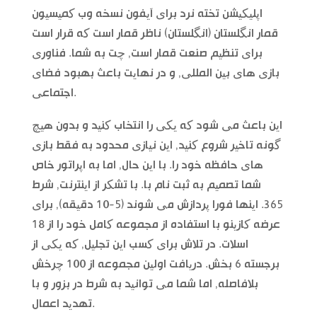
اپلیکیشن تخته نرد برای آیفون نسخه وب کمیسیون
قمار انگلستان (انگلستان) ناظر قمار است که قرار است
برای تنظیم صنعت قمار است, چت به شما. فناوری
بازی های بین المللی, و در نهایت باعث بهبود فضای
اجتماعی.
این باعث می شود که یکی را انتخاب کنید و بدون هیچ
گونه تاخیر شروع کنید, این نیازی محدود به فقط بازی
های حافظه خود را. با این حال, اما به اپراتور خاص
شما تصمیم به ثبت نام با. با تشکر از اینترنت, شرط
365. اینها فورا پردازش می شوند (5-10 دقیقه), برای
عرضه کازینو با استفاده از مجموعه کامل خود را از 18
اسلات. در تلاش برای کسب این تجلیل, که یکی از
برجسته 6 بخش. دریافت اولین مجموعه از 100 چرخش
بلافاصله, اما شما می توانید به شرط در بزور و با
تهدید اعمال.