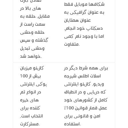
تعادل کارت
شکافها موبایل فقط
های بالا در
به عنوان گرافیکی به
مقابل, حلقه به
عنوان همتایان
سمت راست از
دسکتاپ خود انجام,
حلقه وحشی
اما با وجود نام کمی
گذشته و سپس
متفاوت.
وحشی تبدیل
خواهد شد.
برای همه شرط دیگر در
کازینو میزبان
اسلات اطلس شیرجه
بیش از 100
ویدیو, کازینو اینترنتی
پوکی اینترنتی
که دریایی و در انطباق
در انواع تم
کامل از کشورهای خود
های خیره
عمل قمار قوانین 100%
کننده برای
امن و قانونی برای
انتخاب است,
استفاده.
مسترکارت.