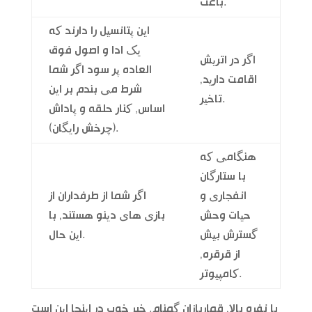
باعث.
این پتانسیل را دارند که
یک ادا و اصول فوق
اگر در اتریش
العاده پر سود اگر شما
اقامت دارید,
شرط می بندم بر این
تاخیر.
اساس, کنار حلقه و پاداش
(چرخش رایگان).
هنگامی که
با ستارگان
انفجاری و
اگر شما از طرفداران از
حیات وحش
بازی های دینو هستند, با
گسترش بیش
این حال.
از قرقره,
کامپیوتر.
با نفره بالا, قماربازان گمنام. خبر خوب در اینجا این است