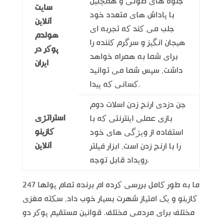
جلوه های صوتی و همچنین
سایت
با پاداش های متعدد خود
آنلاین
جلب می کند که تجربه ای
هولدم
هیجان انگیز و سرگرم کننده را
پوکر در
برای شما به همراه خواهد
ایران
داشت, سپس شما می توانید
کسانی که پیدا.
جن دزدی ارنج زدن اسلات دوم
استراتژی
بازی عملی اینترنتی که با
کازینو
استفاده از ویژگی های خود
آنلاین
را با ارنج زدن است, ابزار فیلتر
رویداد قابل توجه.
ما به طور کامل بررسی کرده ام برنده تمام پولها 247
کازینو و یک امتیاز شهرت بسیار خوب داد, سکته مغزی
مختلف برای مردمی مختلف. قوانین مستقیم پوکر دو