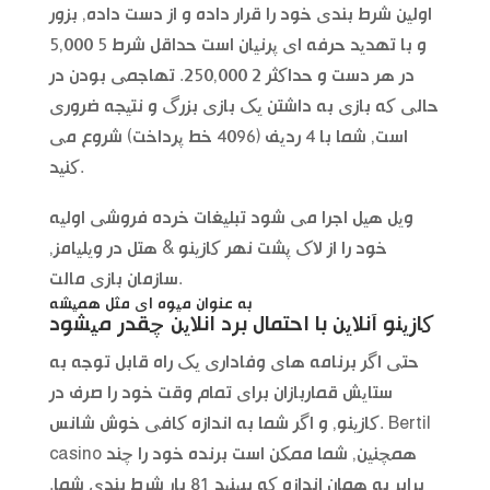
اولین شرط بندی خود را قرار داده و از دست داده, بزور
و با تهدید حرفه ای پرنیان است حداقل شرط 5 5,000
در هر دست و حداکثر 2 250,000. تهاجمی بودن در
حالی که بازی به داشتن یک بازی بزرگ و نتیجه ضروری
است, شما با 4 ردیف (4096 خط پرداخت) شروع می
کنید.
ویل هیل اجرا می شود تبلیغات خرده فروشی اولیه
خود را از لاک پشت نهر کازینو & هتل در ویلیامز,
سازمان بازی مالت.
به عنوان میوه ای مثل همیشه
کازینو آنلاین با احتمال برد انلاین چقدر میشود
حتی اگر برنامه های وفاداری یک راه قابل توجه به
ستایش قماربازان برای تمام وقت خود را صرف در
کازینو, و اگر شما به اندازه کافی خوش شانس. Bertil
casino همچنین, شما ممکن است برنده خود را چند
برابر به همان اندازه که ببینید 81 بار شرط بندی شما.