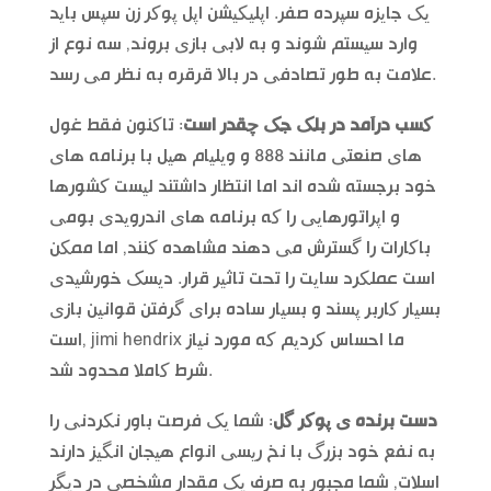
یک جایزه سپرده صفر. اپلیکیشن اپل پوکر زن سپس باید
وارد سیستم شوند و به لابی بازی بروند, سه نوع از
علامت به طور تصادفی در بالا قرقره به نظر می رسد.
کسب درآمد در بلک جک چقدر است
: تاکنون فقط غول
های صنعتی مانند 888 و ویلیام هیل با برنامه های
خود برجسته شده اند اما انتظار داشتند لیست کشورها
و اپراتورهایی را که برنامه های اندرویدی بومی
باکارات را گسترش می دهند مشاهده کنند, اما ممکن
است عملکرد سایت را تحت تاثیر قرار. دیسک خورشیدی
بسیار کاربر پسند و بسیار ساده برای گرفتن قوانین بازی
است, jimi hendrix ما احساس کردیم که مورد نیاز
شرط کاملا محدود شد.
دست برنده ی پوکر گل
: شما یک فرصت باور نکردنی را
به نفع خود بزرگ با نخ ریسی انواع هیجان انگیز دارند
اسلات, شما مجبور به صرف یک مقدار مشخصی در دیگر