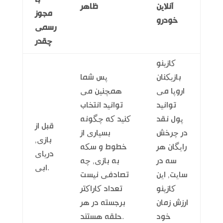
آنلاین
ظاهر
مجوز
خودرو
رسمی
چقدر
کازینو
بازیکنان
پس شما
اروپا می
همچنین می
توانید
توانید انتخاب
پول نقد
کنید که چگونه
قبل از
در چرخش
بسیاری از
بازی,
رایگان هر
خطوط و سکه
دریای
سه در
به بازی, چه
ابی.
سایت, این
تصادفی نیست
کازینو
تعداد کاراکتر
ارزش زمان
برجسته در هر
خود
حلقه هستند.