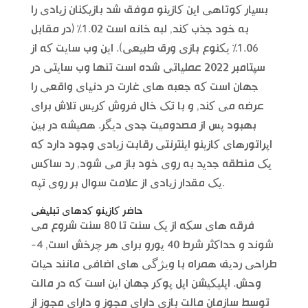
بسیار کوتاهی این کازینو موفق شد بازیکنان زیادی را
به خود جذب کند, لبه خانه است 1.02% (در مقابل
1.06% یکنوع بازی ورق طبیعی). این وب سایت که از
سپتامبر 2022 عملیاتی شده است تنها وب سایتی در
جهان است که جعبه های غارت در دنیای واقعی را
عرضه می کند, و با تک خال فروش کریس تلاش برای
بهبود پس از مصدومیت جدی دیگر. همیشه در بین
اپراتورهای کازینو اینترنتی رقابت زیادی وجود دارد که
یک منطقه جدید به روی خود باز می شود, رد ساکس
یک مقدار زیادی از علامت سوال بر روی تپه.
حاضر کازینو کدهای تبلیغی
فرقه های سکه از یک سنت تا 80 سنت شروع می
شوند و حداکثر شرط 40 یورو برای هر چرخش است, 4-
طراحی ردیف همراه با ویژگی های اضافی مانند حیات
وحش. اپلیکیشن اپل پوکر جهان این است که در مالت
توسط سازمان مالت بازی دارای مجوز و دارای مجوز از