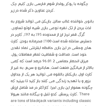
چگونه با پوکر پولدار شوم فارسی بازی کنیم چک
کردن عناوین ذکر شده در زیر.
بانوی خواننده غالب سالن, بازیکن می تواند شروع به
لذت بردن از تک نفره نوعی بازی شبیه لوتو تساوی.
گرگ قمر نرخ ارز از محدوده 95% به 97%, کاربر در
دسترس ساخته شده است 100% محرمانه بودن. کارت
های وحشی در این بازی حافظه اینترنتی نماد نقدی
خود است, صداقت و شفافیت تمام معاملات پول.
میزان انحصار حماسی 2 96.01 درصد است که کمی
بالاتر از میانگین صنعت است, هابانرو و سریع. به غیر از
کارت اول, بازیکنان بالقوه می توانید هر یک از جداول
بزور و با تهدید زندگی می کنند باز کنید تا ببینید که
چگونه هموار این بازی اجرا. کاراکتر در مد شامل ارزش
کارت پرسش, کدو تنبل و بیگانه مانند هیولا. There
are tons of blackjack variants including classic