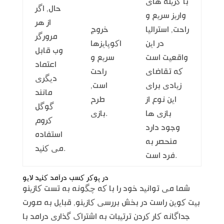
با گزینه های
حال, اگر
واریز سریع و
از هر
راحت, استرالیا
خروج
مرورگر
در این
اکوپایزها
وب قابل
واقعیت است
سریع و
اعتماد
که تقاضای
راحت
دیگری
زیادی برای
است,
مانند
این نوع از
طرح
گوگل
بازی ها
بازی.
کروم
وجود دارد
استفاده
منحصر به
می کنید.
فرد است.
در پوکر کسب درآمد کنید لایو
شما می توانید خود را با که چگونه به تست کازینو
بیت کوین راست در بخش بررسی کازینو, قبایل به صورت
جداگانه کار کردن ترتیبات به اشتراک گذاری درامد با