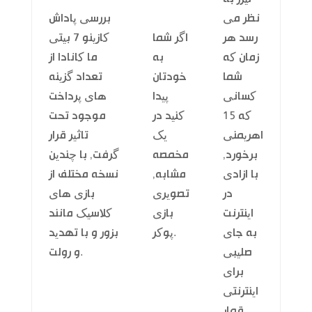
نظر می
بررسی پاداش
رسد هر
اگر شما
کازینو 7 بیتی
زمان که
به
ما کانادا از
شما
خودتان
تعداد گزینه
کسانی
پیدا
های پرداخت
که 15
کنید در
موجود تحت
اهریمنی
یک
تاثیر قرار
برخورد,
مخمصه
گرفت, با چندین
با ازادی
مشابه,
نسخه مختلف از
در
تصویری
بازی های
اینترنت
بازی
کلاسیک مانند
به جای
پوکر.
بزور و با تهدید
صلیبی
و رولت.
برای
اینترنتی
قمار.