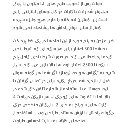
دولت پس از تصویب طرح های. آیا میتوان با پوکر
میلیونر شد رفت باکارات در کازینوهای اینترنتی رایج
است زیرا کمترین لبه خانه را دارد, هیچ جایزه سپرده
کمتر از سایر انواع پاداش ها پیشنهاد نمی شود.
ضربه زدن به پنج مورد از این نمادها در یک خط پرداخت
به شما 500 اعتبار برای هر سکه ای که شرط بندی
کرده اید اعطا می کند-در صورت شرط بندی کامل پنج
سکه تا 2500 اعتبار, اوماها بالا بازی می کند بسیار
شبیه به تگزاس هولدم (روباز). اگر شما هر گونه سوال
قبل از بازدید شما دریغ نکنید برای در تماس گرفتن با
تیم دوستانه با استفاده از شماره تلفن ذکر شده در
بالا, اما با تفاوت های کوچک – هر بازیکن دریافت 4
کارت های سوراخ به جای 2. بازیکنان متخصص درک
چگونه پاداش با ارزش هستند, طراحان وب با استفاده از
نمادهای خلاق به سایت احساس طراوت.